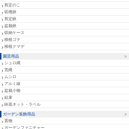
剪定のこ
収穫鋏
剪定鋏
盆栽鋏
収納ケース
移植ゴテ
移植クマデ
園芸用品
シュロ縄
荒縄
ムシロ
アルミ線
盆栽小物
結束
鉢底ネット・ラベル
ガーデン装飾用品
置物
ガーデンファニチャー