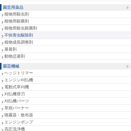
園芸用薬品
植物用殺虫剤
植物用殺菌剤
植物用殺虫殺菌剤
不快害虫駆除剤
植物成長調整剤
展着剤
動物忌避剤
園芸機械
ヘッジトリマー
エンジン刈払機
電動式草刈機
刈払機替刃
刈払機パーツ
草焼バーナー
噴霧器・散布器
エンジンポンプ
高圧洗浄機