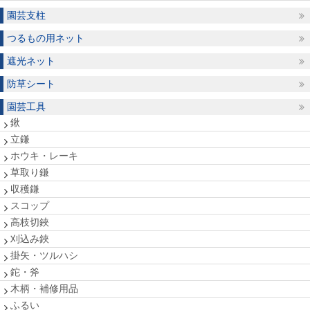
園芸支柱
つるもの用ネット
遮光ネット
防草シート
園芸工具
鍬
立鎌
ホウキ・レーキ
草取り鎌
収穫鎌
スコップ
高枝切鋏
刈込み鋏
掛矢・ツルハシ
鉈・斧
木柄・補修用品
ふるい