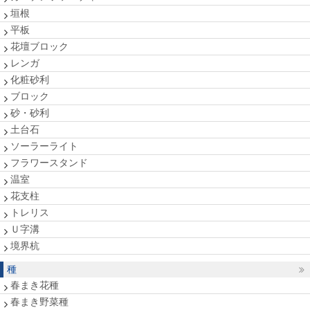
垣根
平板
花壇ブロック
レンガ
化粧砂利
ブロック
砂・砂利
土台石
ソーラーライト
フラワースタンド
温室
花支柱
トレリス
Ｕ字溝
境界杭
種
春まき花種
春まき野菜種