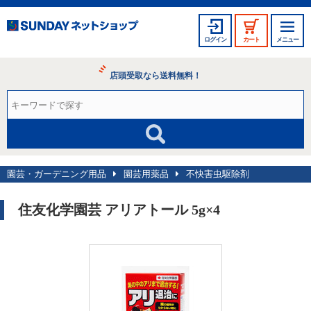
ログイン
カート
メニュー
店頭受取なら送料無料！
園芸・ガーデニング用品
園芸用薬品
不快害虫駆除剤
住友化学園芸 アリアトール 5g×4