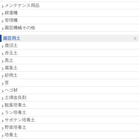
メンテナンス用品
耕運機
管理機
園芸機械その他
園芸用土
鹿沼土
赤玉土
黒土
腐葉土
砂用土
苔
ヘゴ材
土壌改良剤
観葉培養土
ラン培養土
サボテン培養土
野菜培養土
培養土