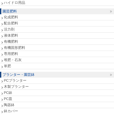
ハイドロ用品
園芸肥料
化成肥料
配合肥料
活力剤
液体肥料
有機肥料
有機固形肥料
専用肥料
堆肥・石灰
単肥
プランター・園芸鉢
PCプランター
木製プランター
PC鉢
PC皿
陶器鉢
鉢カバー