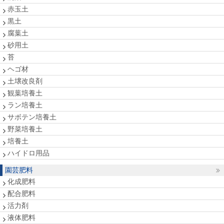
赤玉土
黒土
腐葉土
砂用土
苔
ヘゴ材
土壌改良剤
観葉培養土
ラン培養土
サボテン培養土
野菜培養土
培養土
ハイドロ用品
園芸肥料
化成肥料
配合肥料
活力剤
液体肥料