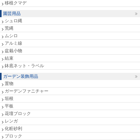
移植クマデ
園芸用品
シュロ縄
荒縄
ムシロ
アルミ線
盆栽小物
結束
鉢底ネット・ラベル
ガーデン装飾用品
置物
ガーデンファニチャー
垣根
平板
花壇ブロック
レンガ
化粧砂利
ブロック