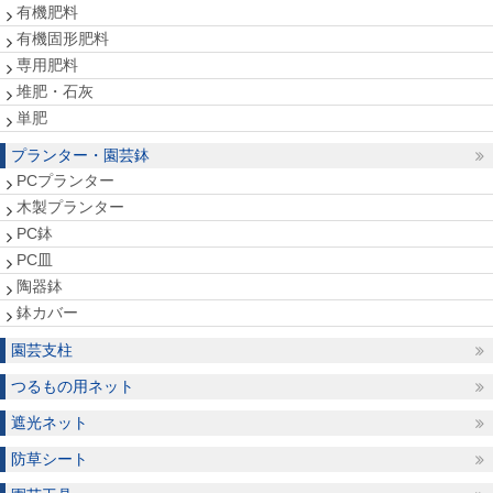
有機肥料
有機固形肥料
専用肥料
堆肥・石灰
単肥
プランター・園芸鉢
PCプランター
木製プランター
PC鉢
PC皿
陶器鉢
鉢カバー
園芸支柱
つるもの用ネット
遮光ネット
防草シート