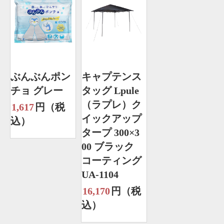
ぶんぶんポン
キャプテンス
チョ グレー
タッグ Lpule
（ラプレ）ク
1,617
円（税
イックアップ
込）
タープ 300×3
00 ブラック
コーティング
UA-1104
16,170
円（税
込）