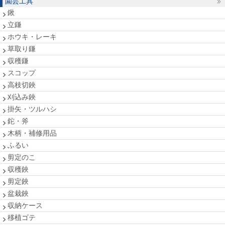
園芸工具
鍬
立鎌
ホウキ・レーキ
草取り鎌
収穫鎌
スコップ
高枝切鋏
刈込み鋏
掛矢・ツルハシ
鉈・斧
木柄・補修用品
ふるい
剪定のこ
収穫鋏
剪定鋏
盆栽鋏
収納ケース
移植ゴテ