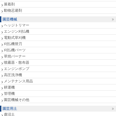
展着剤
動物忌避剤
園芸機械
ヘッジトリマー
エンジン刈払機
電動式草刈機
刈払機替刃
刈払機パーツ
草焼バーナー
噴霧器・散布器
エンジンポンプ
高圧洗浄機
メンテナンス用品
耕運機
管理機
園芸機械その他
園芸用土
鹿沼土