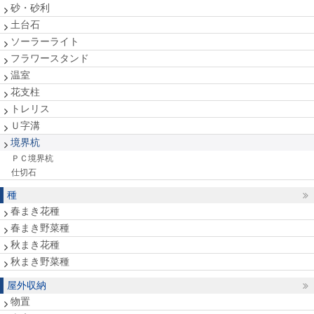
砂・砂利
土台石
ソーラーライト
フラワースタンド
温室
花支柱
トレリス
Ｕ字溝
境界杭
ＰＣ境界杭
仕切石
種
春まき花種
春まき野菜種
秋まき花種
秋まき野菜種
屋外収納
物置