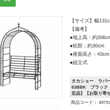
不可
【サイズ】幅131c
【備考】
●地上高：約206c
●杭部：約30cm
●座面高さ：43cm
●組立式
タカショー ラバー
63BBK ブラッ
定品】【お取り寄
商品コード： 497514