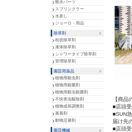
散水パーツ
スプリンクラー
水差し
ジョーロ・用品
除草剤
粒状除草剤
液体除草剤
シャワータイプ除草剤
管理除草剤
園芸用薬品
植物用殺虫剤
植物用殺菌剤
植物用殺虫殺菌剤
【商品
不快害虫駆除剤
植物成長調整剤
■店頭
展着剤
■SU
動物忌避剤
届け先
■店頭
園芸機械