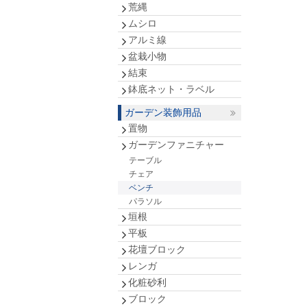
荒縄
ムシロ
アルミ線
盆栽小物
結束
鉢底ネット・ラベル
ガーデン装飾用品
置物
ガーデンファニチャー
テーブル
チェア
ベンチ
パラソル
垣根
平板
花壇ブロック
レンガ
化粧砂利
ブロック