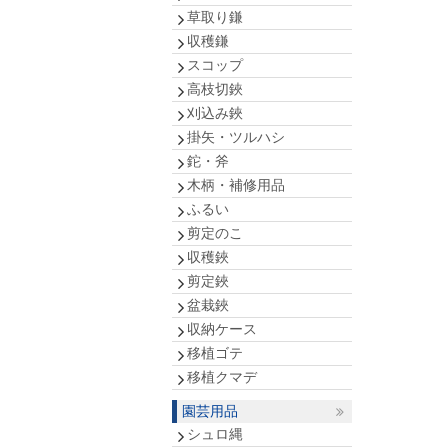
草取り鎌
収穫鎌
スコップ
高枝切鋏
刈込み鋏
掛矢・ツルハシ
鉈・斧
木柄・補修用品
ふるい
剪定のこ
収穫鋏
剪定鋏
盆栽鋏
収納ケース
移植ゴテ
移植クマデ
園芸用品
シュロ縄