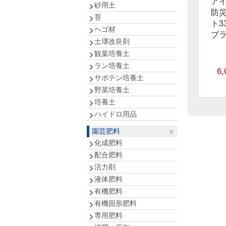
ア
砂用土
防
苔
ト3
ヘゴ材
ブ
土壌改良剤
観葉培養土
ラン培養土
6,
サボテン培養土
野菜培養土
培養土
ハイドロ用品
園芸肥料
化成肥料
配合肥料
活力剤
液体肥料
有機肥料
有機固形肥料
専用肥料