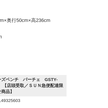
m×奥行50cm×高236cm
m
ズベンチ パーチェ GSTY-
ク 【店頭受取／ＳＵＮ急便配達限
せ商品】
9325603