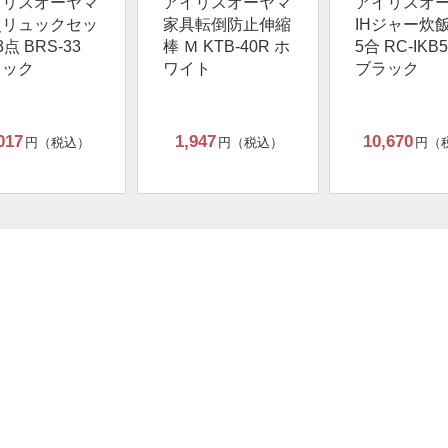
イリスオーヤマ
アイリスオーヤマ
アイリスオ
災リュックセッ
家具転倒防止伸縮
IHジャー炊飯
3点 BRS-33
棒 Ｍ KTB-40R ホ
5合 RC-IKB5
ラック
ワイト
ブラック
017
1,947
10,670
円（税込）
円（税込）
円（