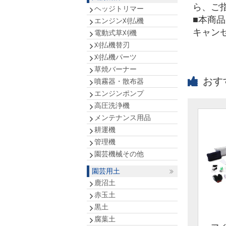
ら、ご
ヘッジトリマー
■本商
エンジン刈払機
キャン
電動式草刈機
刈払機替刃
刈払機パーツ
草焼バーナー
おす
噴霧器・散布器
エンジンポンプ
高圧洗浄機
メンテナンス用品
耕運機
管理機
園芸機械その他
園芸用土
鹿沼土
赤玉土
黒土
腐葉土