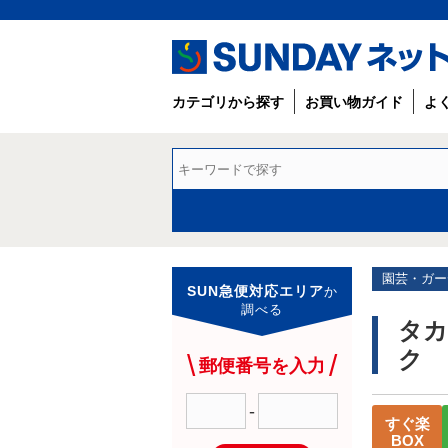
カテゴリから探す
お買い物ガイド
よ
園芸・ガー
SUN急便対応エリア
か
調べる
タカ
ク 
郵便番号を入力
-
すぐ楽
BOX