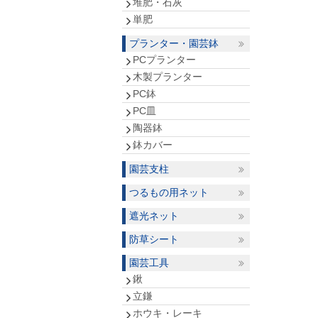
堆肥・石灰
単肥
プランター・園芸鉢
PCプランター
木製プランター
PC鉢
PC皿
陶器鉢
鉢カバー
園芸支柱
つるもの用ネット
遮光ネット
防草シート
園芸工具
鍬
立鎌
ホウキ・レーキ