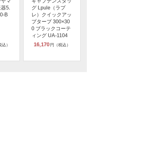
ーヤマ
キャプテンスタッ
器5.
グ Lpule（ラプ
0-B
レ）クイックアッ
プタープ 300×30
0 ブラックコーテ
ィング UA-1104
16,170
税込）
円（税込）