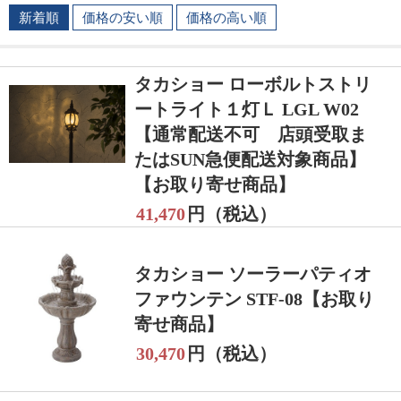
新着順
価格の安い順
価格の高い順
タカショー ローボルトストリ
ートライト１灯Ｌ LGL W02
【通常配送不可 店頭受取ま
たはSUN急便配送対象商品】
【お取り寄せ商品】
41,470
円（税込）
タカショー ソーラーパティオ
ファウンテン STF-08【お取り
寄せ商品】
30,470
円（税込）