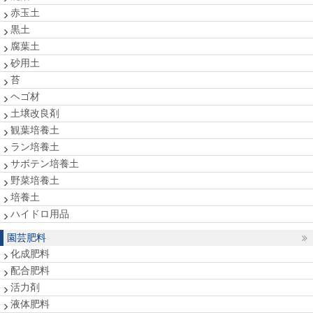
赤玉土
黒土
腐葉土
砂用土
苔
ヘゴ材
土壌改良剤
観葉培養土
ラン培養土
サボテン培養土
野菜培養土
培養土
ハイドロ用品
園芸肥料
化成肥料
配合肥料
活力剤
液体肥料