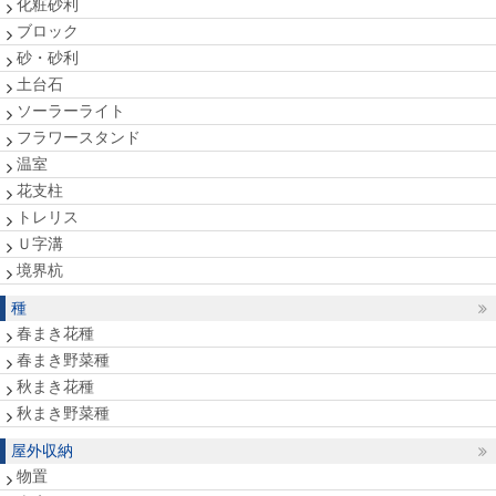
化粧砂利
ブロック
砂・砂利
土台石
ソーラーライト
フラワースタンド
温室
花支柱
トレリス
Ｕ字溝
境界杭
種
春まき花種
春まき野菜種
秋まき花種
秋まき野菜種
屋外収納
物置