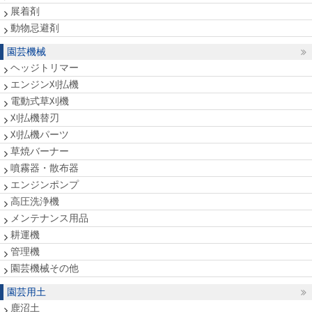
展着剤
動物忌避剤
園芸機械
ヘッジトリマー
エンジン刈払機
電動式草刈機
刈払機替刃
刈払機パーツ
草焼バーナー
噴霧器・散布器
エンジンポンプ
高圧洗浄機
メンテナンス用品
耕運機
管理機
園芸機械その他
園芸用土
鹿沼土