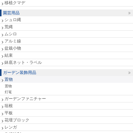
移植クマデ
園芸用品
シュロ縄
荒縄
ムシロ
アルミ線
盆栽小物
結束
鉢底ネット・ラベル
ガーデン装飾用品
置物
置物
灯篭
ガーデンファニチャー
垣根
平板
花壇ブロック
レンガ