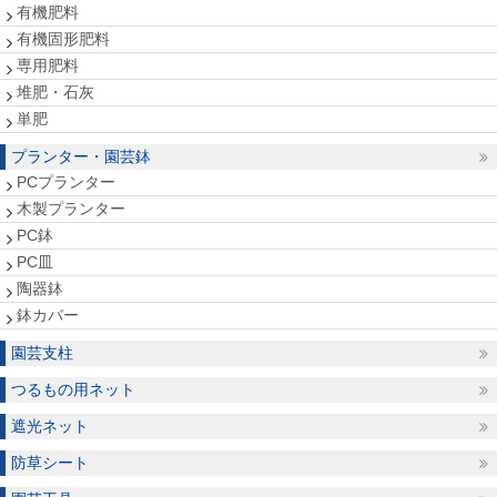
有機肥料
有機固形肥料
専用肥料
堆肥・石灰
単肥
プランター・園芸鉢
PCプランター
木製プランター
PC鉢
PC皿
陶器鉢
鉢カバー
園芸支柱
つるもの用ネット
遮光ネット
防草シート