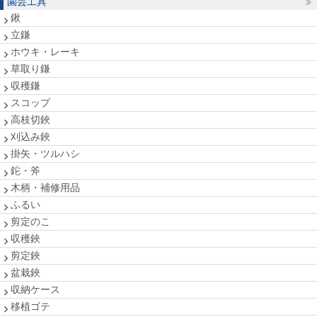
園芸工具
鍬
立鎌
ホウキ・レーキ
草取り鎌
収穫鎌
スコップ
高枝切鋏
刈込み鋏
掛矢・ツルハシ
鉈・斧
木柄・補修用品
ふるい
剪定のこ
収穫鋏
剪定鋏
盆栽鋏
収納ケース
移植ゴテ