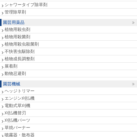
シャワータイプ除草剤
管理除草剤
園芸用薬品
植物用殺虫剤
植物用殺菌剤
植物用殺虫殺菌剤
不快害虫駆除剤
植物成長調整剤
展着剤
動物忌避剤
園芸機械
ヘッジトリマー
エンジン刈払機
電動式草刈機
刈払機替刃
刈払機パーツ
草焼バーナー
噴霧器・散布器