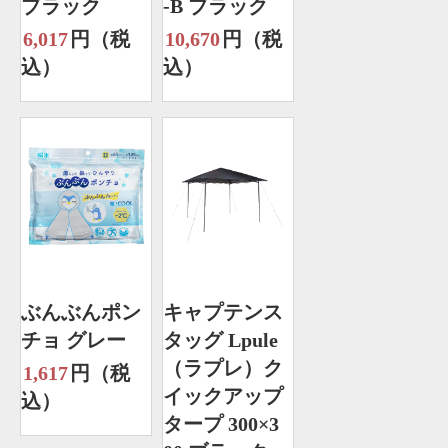
ブラック
-B ブラック
6,017
円（税
10,670
円（税
込）
込）
ぶんぶんポン
キャプテンス
チョ グレー
タッグ Lpule
（ラプレ）ク
1,617
円（税
イックアップ
込）
タープ 300×3