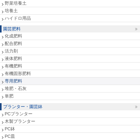
野菜培養土
培養土
ハイドロ用品
園芸肥料
化成肥料
配合肥料
活力剤
液体肥料
有機肥料
有機固形肥料
専用肥料
堆肥・石灰
単肥
プランター・園芸鉢
PCプランター
木製プランター
PC鉢
PC皿