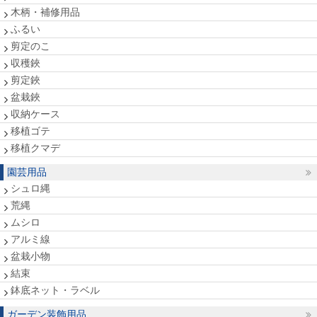
木柄・補修用品
ふるい
剪定のこ
収穫鋏
剪定鋏
盆栽鋏
収納ケース
移植ゴテ
移植クマデ
園芸用品
シュロ縄
荒縄
ムシロ
アルミ線
盆栽小物
結束
鉢底ネット・ラベル
ガーデン装飾用品