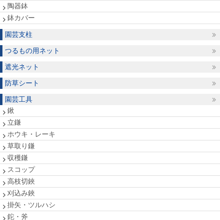
陶器鉢
鉢カバー
園芸支柱
つるもの用ネット
遮光ネット
防草シート
園芸工具
鍬
立鎌
ホウキ・レーキ
草取り鎌
収穫鎌
スコップ
高枝切鋏
刈込み鋏
掛矢・ツルハシ
鉈・斧