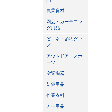
農業資材
園芸・ガーデニン
グ用品
省エネ・節約グッ
ズ
アウトドア・スポ
ーツ
空調機器
防犯用品
作業衣料
カー用品