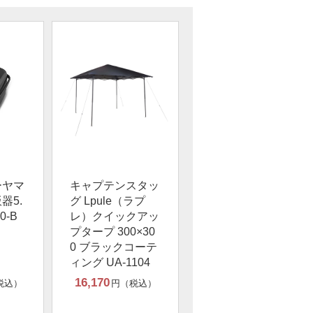
ーヤマ
キャプテンスタッ
器5.
グ Lpule（ラプ
0-B
レ）クイックアッ
プタープ 300×30
0 ブラックコーテ
ィング UA-1104
16,170
税込）
円（税込）