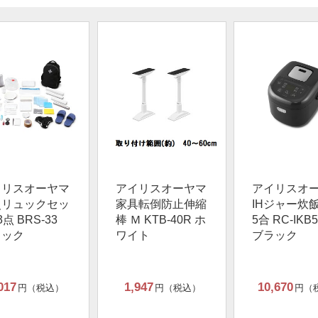
イリスオーヤマ
アイリスオーヤマ
アイリスオ
災リュックセッ
家具転倒防止伸縮
IHジャー炊飯
3点 BRS-33
棒 Ｍ KTB-40R ホ
5合 RC-IKB5
ラック
ワイト
ブラック
017
1,947
10,670
円（税込）
円（税込）
円（