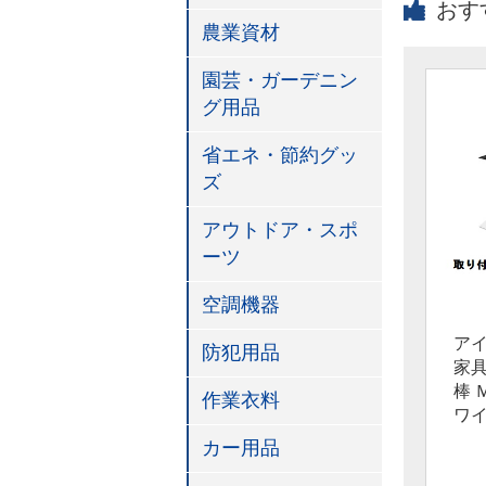
おす
農業資材
園芸・ガーデニン
グ用品
省エネ・節約グッ
ズ
アウトドア・スポ
ーツ
空調機器
ア
防犯用品
家
棒 Ｍ
作業衣料
ワ
カー用品