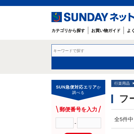
カテゴリから探す
お買い物ガイド
よ
行楽用品
SUN急便対応エリア
か
調べる
フ
郵便番号を入力
全5件中 
-