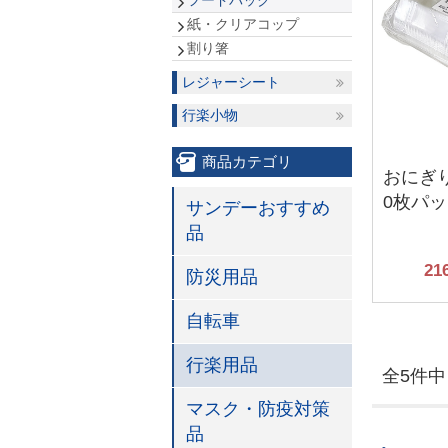
フードパック
紙・クリアコップ
割り箸
レジャーシート
行楽小物
商品カテゴリ
おにぎり
0枚パ
サンデーおすすめ
品
21
防災用品
自転車
行楽用品
全5件中 
マスク・防疫対策
品