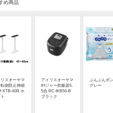
すめ商品
イリスオーヤマ
アイリスオーヤマ
ぶんぶんポ
具転倒防止伸縮
IHジャー炊飯器5.
グレー
 KTB-40R ホ
5合 RC-IKB50-B
イト
ブラック