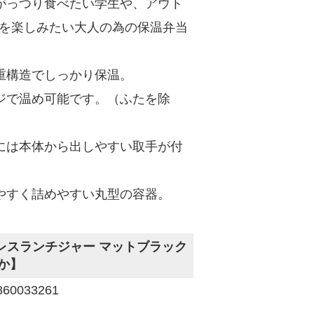
がっつり食べたい学生や、アウト
を楽しみたい大人の為の保温弁当
重構造でしっかり保温。
ジで温め可能です。（ふたを除
には本体から出しやすい取手が付
やすく詰めやすい丸型の容器。
レスランチジャー マットブラック
ずか】
0033261