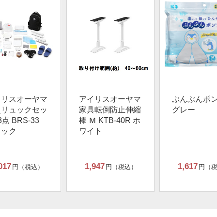
イリスオーヤマ
アイリスオーヤマ
ぶんぶんポ
災リュックセッ
家具転倒防止伸縮
グレー
3点 BRS-33
棒 Ｍ KTB-40R ホ
ラック
ワイト
017
1,947
1,617
円（税込）
円（税込）
円（