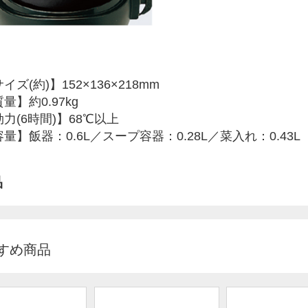
ズ(約)】152×136×218mm
量】約0.97kg
力(6時間)】68℃以上
量】飯器：0.6L／スープ容器：0.28L／菜入れ：0.43L
品
すめ商品