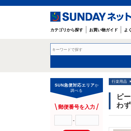
カテゴリから探す
お買い物ガイド
よ
行楽用品
SUN急便対応エリア
か
調べる
ピー
わず
郵便番号を入力
-