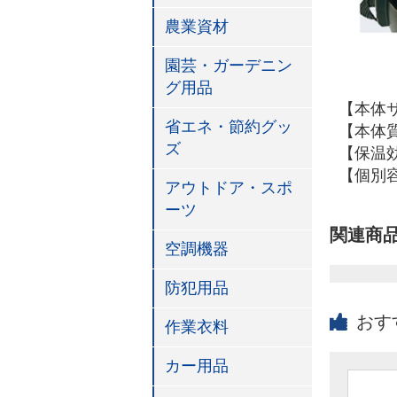
農業資材
園芸・ガーデニン
グ用品
【本体サイ
省エネ・節約グッ
【本体質
ズ
【保温効
【個別容
アウトドア・スポ
ーツ
関連商
空調機器
防犯用品
おす
作業衣料
カー用品