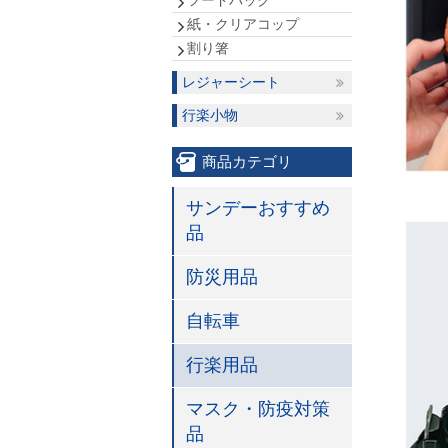
フードパック
紙・クリアコップ
割り箸
レジャーシート
行楽小物
商品カテゴリ
サンデーおすすめ
品
防災用品
自転車
行楽用品
マスク・防疫対策
品