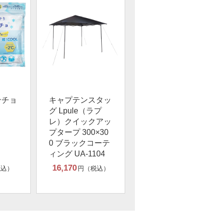
ンチョ
キャプテンスタッ
グ Lpule（ラプ
レ）クイックアッ
プタープ 300×30
0 ブラックコーテ
ィング UA-1104
16,170
税込）
円（税込）