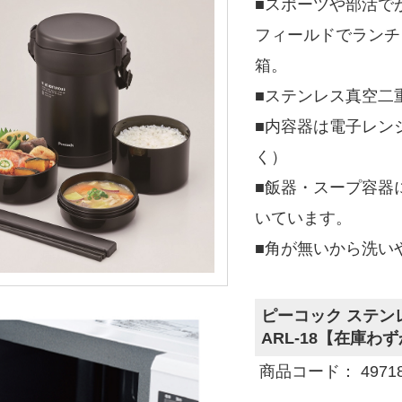
■スポーツや部活で
フィールドでランチ
箱。
■ステンレス真空二
■内容器は電子レン
く）
■飯器・スープ容器
いています。
■角が無いから洗い
ピーコック ステン
ARL-18【在庫わ
商品コード： 497186