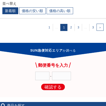
並べ替え
新着順
価格の安い順
価格の高い順
1
…
1
2
3
…
3
＞
SUN急便対応エリア
か
調べる
郵便番号を入力
-
確認する
商品を探す