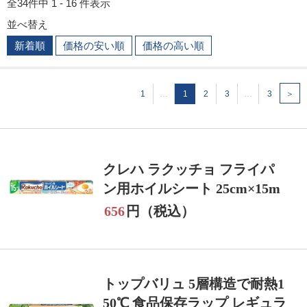
全34件中 1 - 16 件表示
並べ替え
新着順
価格の安い順
価格の高い順
1
…
1
2
3
…
3
＞
クレハ ラクッチョ フライパ
ン用ホイルシート 25cm×15m
656
円（税込）
トップバリュ 5層構造で耐熱1
50℃ 食品保存ラップ レギュラ