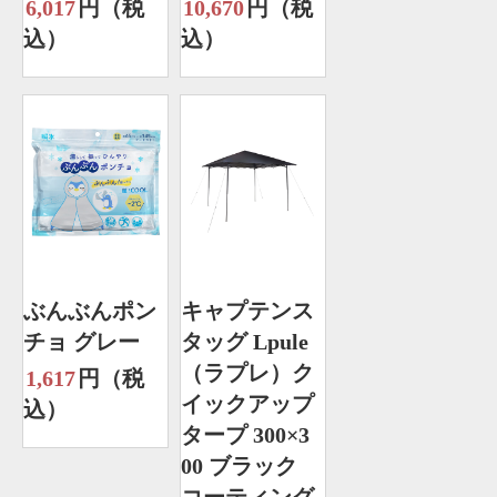
6,017
円（税
10,670
円（税
込）
込）
ぶんぶんポン
キャプテンス
チョ グレー
タッグ Lpule
（ラプレ）ク
1,617
円（税
イックアップ
込）
タープ 300×3
00 ブラック