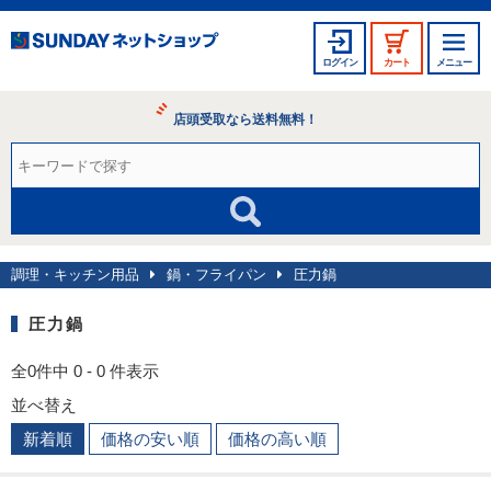
ログイン
カート
メニュー
店頭受取なら送料無料！
調理・キッチン用品
鍋・フライパン
圧力鍋
圧力鍋
全0件中 0 - 0 件表示
並べ替え
新着順
価格の安い順
価格の高い順