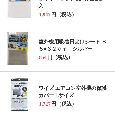
入
1,947
円（税込）
室外機用吸着日よけシート ８
５×３２ｃｍ シルバー
854
円（税込）
ワイズ エアコン室外機の保護
カバー Lサイズ
1,727
円（税込）