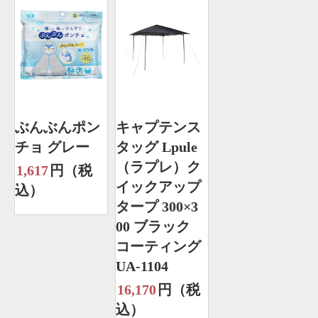
ぶんぶんポン
キャプテンス
チョ グレー
タッグ Lpule
（ラプレ）ク
1,617
円（税
イックアップ
込）
タープ 300×3
00 ブラック
コーティング
UA-1104
16,170
円（税
込）