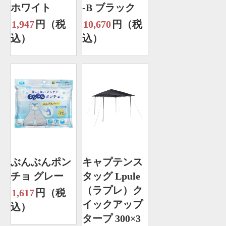
ホワイト
-B ブラック
1,947
円（税
10,670
円（税
込）
込）
ぶんぶんポン
キャプテンス
チョ グレー
タッグ Lpule
（ラプレ）ク
1,617
円（税
イックアップ
込）
タープ 300×3