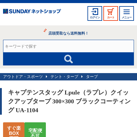
ログイン
カート
メニュー
店頭受取なら送料無料！
アウトドア・スポーツ
テント・タープ
タープ
キャプテンスタッグ Lpule（ラプレ）クイッ
クアップタープ 300×300 ブラックコーティン
グ UA-1104
すぐ楽
宅配便
BOX
不可