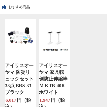
おすすめ商品
アイリスオー
アイリスオー
ヤマ 防災リ
ヤマ 家具転
ュックセット
倒防止伸縮棒
33点 BRS-33
Ｍ KTB-40R
ブラック
ホワイト
6,017
円（税
1,947
円（税
込）
込）