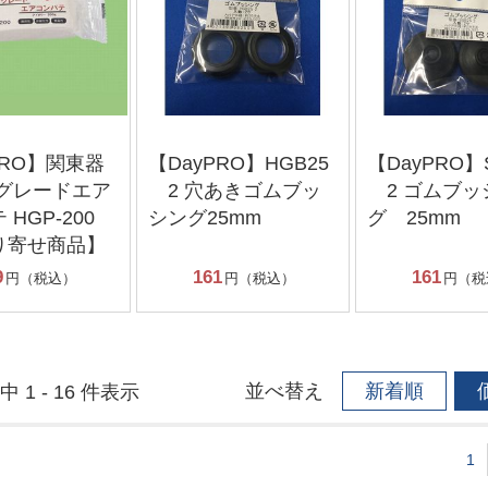
PRO】関東器
【DayPRO】HGB25
【DayPRO】
イグレードエア
2 穴あきゴムブッ
2 ゴムブッ
HGP-200
シング25mm
グ 25mm
り寄せ商品】
9
161
161
円（税込）
円（税込）
円（税
並べ替え
新着順
中 1 - 16 件表示
1