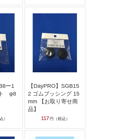
B8ー1
【DayPRO】SGB15
ト φ8
2 ゴムブッシング 15
mm 【お取り寄せ商
品】
117
込）
円（税込）