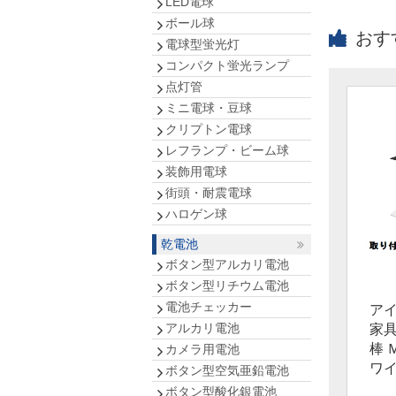
LED電球
ボール球
おす
電球型蛍光灯
コンパクト蛍光ランプ
点灯管
ミニ電球・豆球
クリプトン電球
レフランプ・ビーム球
装飾用電球
街頭・耐震電球
ハロゲン球
乾電池
ボタン型アルカリ電池
ボタン型リチウム電池
電池チェッカー
ア
アルカリ電池
家
棒 Ｍ
カメラ用電池
ワ
ボタン型空気亜鉛電池
ボタン型酸化銀電池