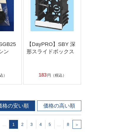
SGB25
【DayPRO】SBY 深
シン
形スライドボックス
183
込）
円（税込）
価格の安い順
価格の高い順
…
1
2
3
4
5
…
8
＞