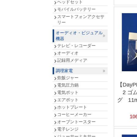
ヘッドセット
モバイルバッテリー
スマートフォンアクセサ
リー
オーディオ・ビジュアル
機器
テレビ・レコーダー
オーディオ
記録用メディア
調理家電
炊飯ジャー
【DayP
電気圧力鍋
2 ゴ
電気ポット
グ 11
エアポット
ホットプレート
コーヒーメーカー
10
オーブントースター
電子レンジ
ジューサーミキサー