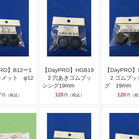
RO】B12ー1
【DayPRO】HGB19
【DayPRO】
メット φ12
2 穴あきゴムブッ
2 ゴムブッ
シング19mm
グ 19mm
7
128
128
円（税込）
円（税込）
円（税