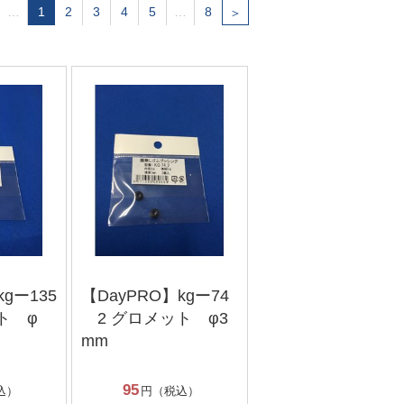
…
1
2
3
4
5
…
8
＞
kgー135
【DayPRO】kgー74
ト φ
2 グロメット φ3
mm
95
込）
円（税込）