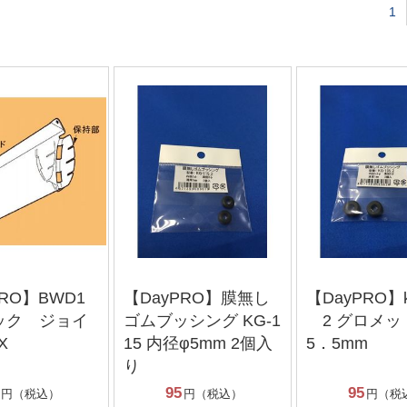
1
PRO】BWD1
【DayPRO】膜無し
【DayPRO】
ック ジョイ
ゴムブッシング KG-1
2 グロメッ
X
15 内径φ5mm 2個入
5．5mm
り
95
95
円（税込）
円（税込）
円（税