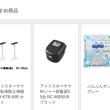
すめ商品
イリスオーヤマ
アイリスオーヤマ
ぶんぶんポ
具転倒防止伸縮
IHジャー炊飯器5.
グレー
 KTB-40R ホ
5合 RC-IKB50-B
イト
ブラック