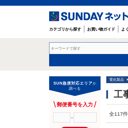
カテゴリから探す
お買い物ガイド
よ
電化製品
SUN急便対応エリア
か
調べる
工
郵便番号を入力
全117件
-