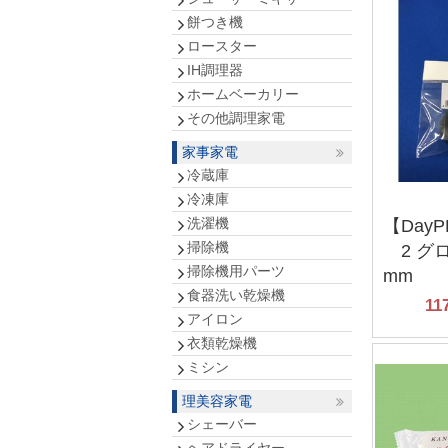
餅つき機
ロースター
IH調理器
ホームベーカリー
その他調理家電
家事家電
冷蔵庫
冷凍庫
洗濯機
【DayP
掃除機
2 グロ
掃除機用パーツ
mm
食器洗い乾燥機
11
アイロン
衣類乾燥機
ミシン
理美容家電
シェーバー