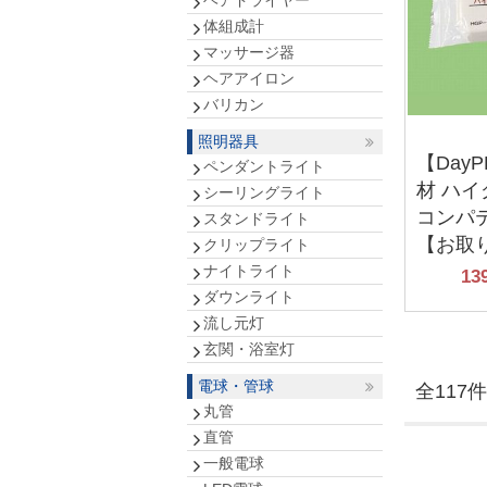
ヘアドライヤー
体組成計
マッサージ器
ヘアアイロン
バリカン
照明器具
【Day
ペンダントライト
材 ハ
シーリングライト
コンパテ 
スタンドライト
【お取
クリップライト
ナイトライト
13
ダウンライト
流し元灯
玄関・浴室灯
電球・管球
全117件
丸管
直管
一般電球