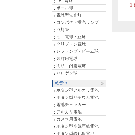
LED電球
1,
ボール球
電球型蛍光灯
コンパクト蛍光ランプ
点灯管
ミニ電球・豆球
クリプトン電球
レフランプ・ビーム球
装飾用電球
街頭・耐震電球
ハロゲン球
乾電池
ボタン型アルカリ電池
ボタン型リチウム電池
電池チェッカー
アルカリ電池
カメラ用電池
ボタン型空気亜鉛電池
ボタン型酸化銀電池