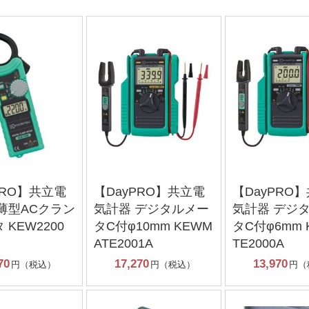
PRO】共立電
【DayPRO】共立電
【DayPRO
薄型ACクラン
気計器 デジタルメー
気計器 デジ
 KEW2200
タC付φ10mm KEWM
タC付φ6mm 
ATE2001A
TE2000A
70
17,270
13,970
円（税込）
円（税込）
円（