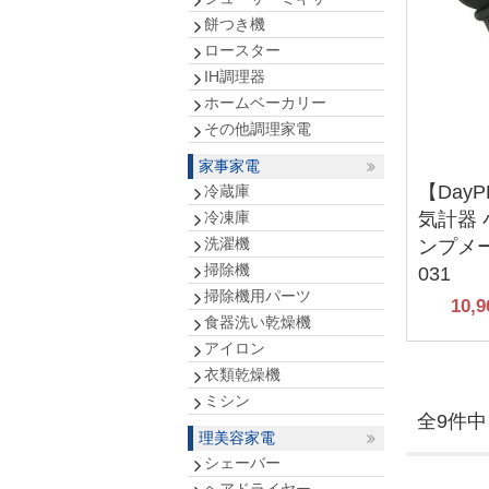
餅つき機
ロースター
IH調理器
ホームベーカリー
その他調理家電
家事家電
【Day
冷蔵庫
冷凍庫
気計器
洗濯機
ンプメー
掃除機
031
掃除機用パーツ
10,9
食器洗い乾燥機
アイロン
衣類乾燥機
ミシン
全9件中 
理美容家電
シェーバー