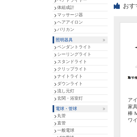
ヘアドライヤー
おす
体組成計
マッサージ器
ヘアアイロン
バリカン
照明器具
ペンダントライト
シーリングライト
スタンドライト
クリップライト
ナイトライト
ダウンライト
流し元灯
玄関・浴室灯
ア
家
電球・管球
棒 Ｍ
丸管
ワ
直管
一般電球