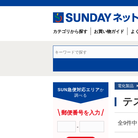
カテゴリから探す
お買い物ガイド
よ
電化製品
SUN急便対応エリア
か
調べる
テ
郵便番号を入力
全9件中 
-