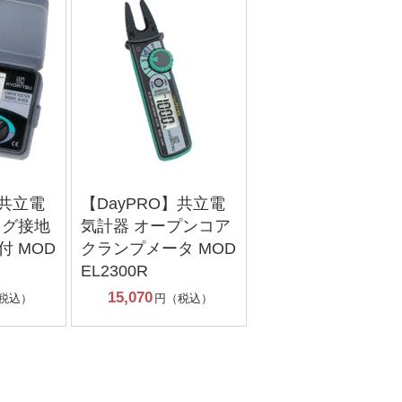
】共立電
【DayPRO】共立電
ログ接地
気計器 オープンコア
 MOD
クランプメータ MOD
EL2300R
15,070
税込）
円（税込）