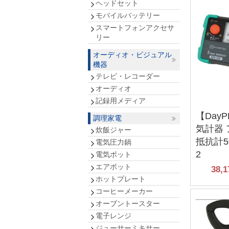
ヘッドセット
モバイルバッテリー
スマートフォンアクセサ
リー
オーディオ・ビジュアル
機器
テレビ・レコーダー
オーディオ
記録用メディア
【Day
調理家電
気計器
炊飯ジャー
抵抗計50
電気圧力鍋
2
電気ポット
エアポット
38,1
ホットプレート
コーヒーメーカー
オーブントースター
電子レンジ
ジューサーミキサー