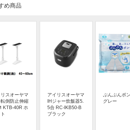
すめ商品
イリスオーヤマ
アイリスオーヤマ
ぶんぶんポ
具転倒防止伸縮
IHジャー炊飯器5.
グレー
 KTB-40R ホ
5合 RC-IKB50-B
イト
ブラック