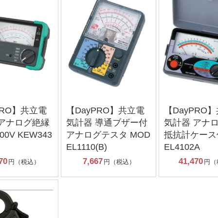
PRO】共立電
【DayPRO】共立電
【DayPRO
 アナログ絶縁
気計器 導通ブザー付
気計器 アナ
0V KEW343
アナログテスタ MOD
抵抗計ケース付
EL1110(B)
EL4102A
70
7,667
41,470
円（税込）
円（税込）
円（