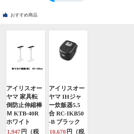
おすすめ商品
アイリスオー
アイリスオー
ヤマ 家具転
ヤマ IHジャ
倒防止伸縮棒
ー炊飯器5.5
Ｍ KTB-40R
合 RC-IKB50
ホワイト
-B ブラック
1,947
円（税
10,670
円（税