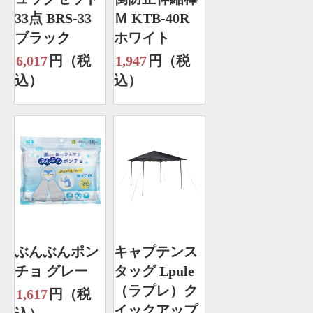
33点 BRS-33
Ｍ KTB-40R
ブラック
ホワイト
6,017
円（税
1,947
円（税
込）
込）
ぶんぶんポン
キャプテンス
チョ グレー
タッグ Lpule
（ラプレ）ク
1,617
円（税
イックアップ