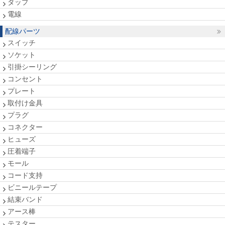
タップ
電線
配線パーツ
スイッチ
ソケット
引掛シーリング
コンセント
プレート
取付け金具
プラグ
コネクター
ヒューズ
圧着端子
モール
コード支持
ビニールテープ
結束バンド
アース棒
テスター