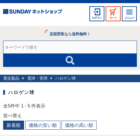
ログイン
カート
メニュー
店頭受取なら送料無料！
電化製品
電球・管球
ハロゲン球
ハロゲン球
全5件中 1 - 5 件表示
並べ替え
新着順
価格の安い順
価格の高い順