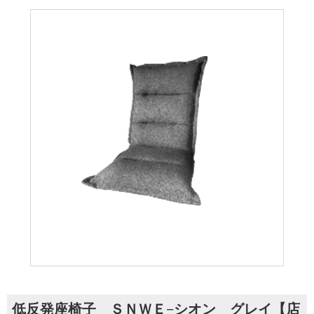
低反発座椅子 ＳＮＷＥ−シオン グレイ【店