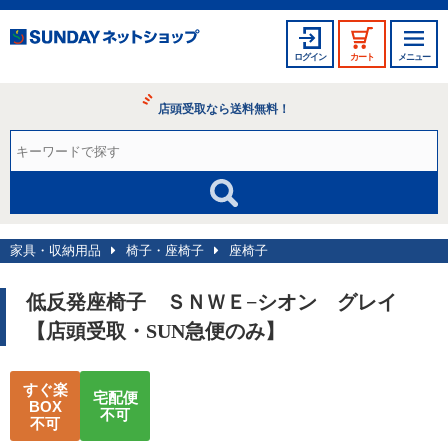
ログイン
カート
メニュー
店頭受取なら送料無料！
家具・収納用品
椅子・座椅子
座椅子
低反発座椅子 ＳＮＷＥ−シオン グレイ
【店頭受取・SUN急便のみ】
すぐ楽
宅配便
BOX
不可
不可