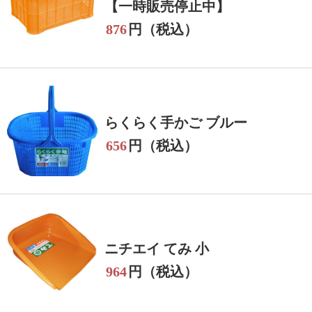
【一時販売停止中】
876
円（税込）
らくらく手かご ブルー
656
円（税込）
ニチエイ てみ 小
964
円（税込）