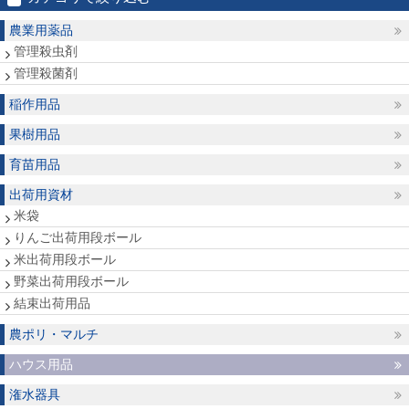
農業用薬品
管理殺虫剤
管理殺菌剤
稲作用品
果樹用品
育苗用品
出荷用資材
米袋
りんご出荷用段ボール
米出荷用段ボール
野菜出荷用段ボール
結束出荷用品
農ポリ・マルチ
ハウス用品
潅水器具