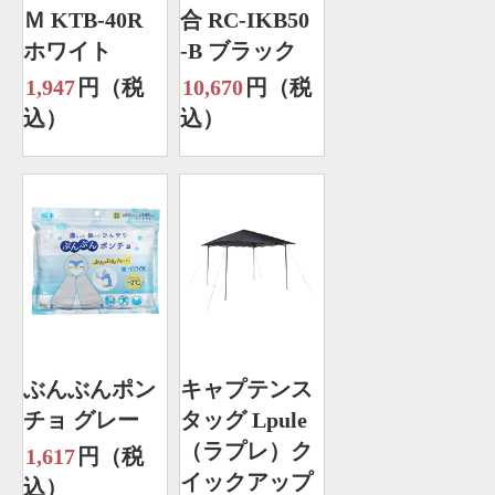
Ｍ KTB-40R
合 RC-IKB50
ホワイト
-B ブラック
1,947
円（税
10,670
円（税
込）
込）
ぶんぶんポン
キャプテンス
チョ グレー
タッグ Lpule
（ラプレ）ク
1,617
円（税
イックアップ
込）