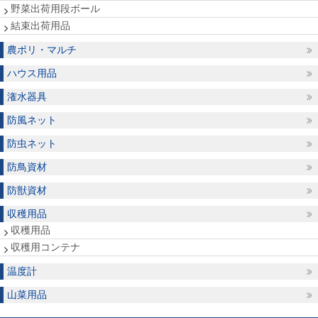
野菜出荷用段ボール
結束出荷用品
農ポリ・マルチ
ハウス用品
潅水器具
防風ネット
防虫ネット
防鳥資材
防獣資材
収穫用品
収穫用品
収穫用コンテナ
温度計
山菜用品