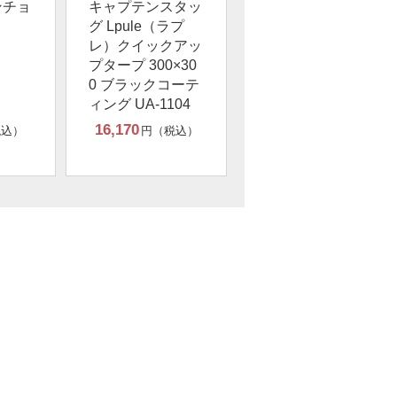
ンチョ
キャプテンスタッ
グ Lpule（ラプ
レ）クイックアッ
プタープ 300×30
0 ブラックコーテ
ィング UA-1104
16,170
税込）
円（税込）