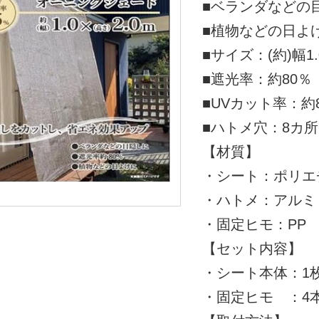
■ベランダなどの
■植物などの日よ
■サイズ：(約)幅1.
■遮光率：約80％
■UVカット率：約
■ハトメ穴：8カ所
【材質】
・シート：ポリエ
・ハトメ：アルミ
・固定ヒモ：PP
【セット内容】
・シート本体：1
・固定ヒモ ：4