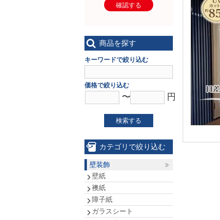
確認する
商品を探す
キーワードで絞り込む
価格で絞り込む
〜
円
検索する
カテゴリで絞り込む
壁装飾
壁紙
襖紙
障子紙
ガラスシート