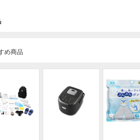
品
すめ商品