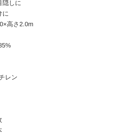
目隠しに
けに
0×高さ2.0m
85%
チレン
枚
本