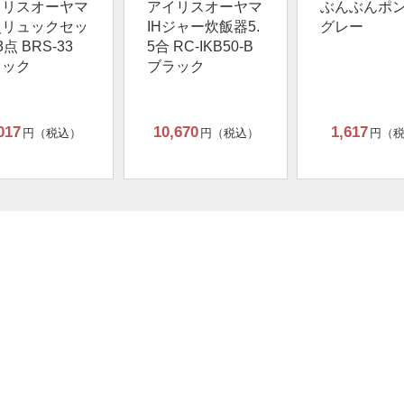
イリスオーヤマ
アイリスオーヤマ
ぶんぶんポ
災リュックセッ
IHジャー炊飯器5.
グレー
3点 BRS-33
5合 RC-IKB50-B
ラック
ブラック
017
10,670
1,617
円（税込）
円（税込）
円（