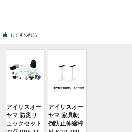
おすすめ商品
アイリスオー
アイリスオー
ヤマ 防災リ
ヤマ 家具転
ュックセット
倒防止伸縮棒
33点 BRS-33
Ｍ KTB-40R