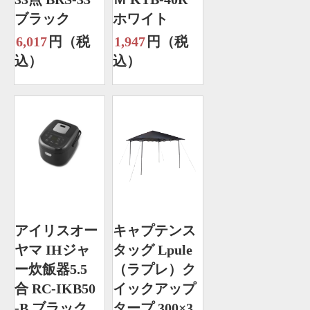
ブラック
ホワイト
6,017
円（税
1,947
円（税
込）
込）
アイリスオー
キャプテンス
ヤマ IHジャ
タッグ Lpule
ー炊飯器5.5
（ラプレ）ク
合 RC-IKB50
イックアップ
-B ブラック
タープ 300×3