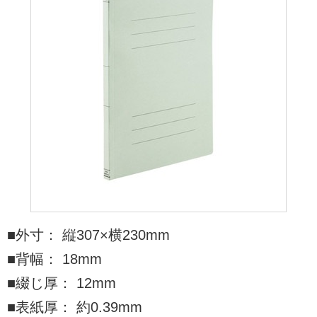
■外寸： 縦307×横230mm
■背幅： 18mm
■綴じ厚： 12mm
■表紙厚： 約0.39mm