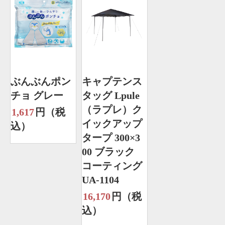
ぶんぶんポン
キャプテンス
チョ グレー
タッグ Lpule
（ラプレ）ク
1,617
円（税
イックアップ
込）
タープ 300×3
00 ブラック
コーティング
UA-1104
16,170
円（税
込）