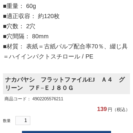
■重量： 60g
■適正収容： 約120枚
■穴数： 2穴
■穴間隔： 80mm
■材質： 表紙＝古紙パルプ配合率70％、綴じ具
＝ハイインパクトスチロール / PE
ナカバヤシ フラットファイルEJ Ａ４ グ
リーン フＦ−ＥＪ８０Ｇ
商品コード： 4902205576211
139
円（税込）
数量