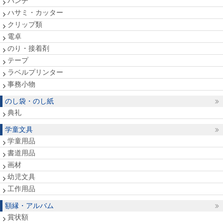
パンチ
ハサミ・カッター
クリップ類
電卓
のり・接着剤
テープ
ラベルプリンター
事務小物
のし袋・のし紙
典礼
学童文具
学童用品
書道用品
画材
幼児文具
工作用品
額縁・アルバム
賞状額