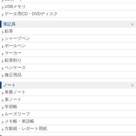
USBメモリ
データ用CD・DVDディスク
筆記具
鉛筆
シャープペン
ボールペン
マーカー
鉛筆削り
ペンケース
修正用品
ノート
単冊ノート
束ノート
学習帳
ルーズリーフ
メモ帳・単語帳
方眼紙・レポート用紙