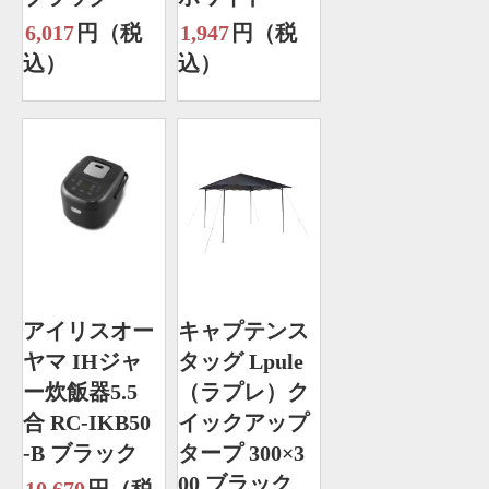
6,017
円（税
1,947
円（税
込）
込）
アイリスオー
キャプテンス
ヤマ IHジャ
タッグ Lpule
ー炊飯器5.5
（ラプレ）ク
合 RC-IKB50
イックアップ
-B ブラック
タープ 300×3
00 ブラック