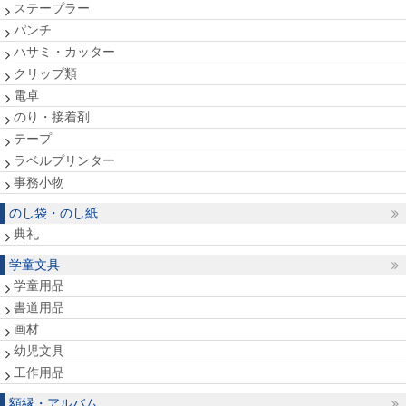
ステープラー
パンチ
ハサミ・カッター
クリップ類
電卓
のり・接着剤
テープ
ラベルプリンター
事務小物
のし袋・のし紙
典礼
学童文具
学童用品
書道用品
画材
幼児文具
工作用品
額縁・アルバム