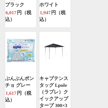
ブラック
ホワイト
6,017
円（税
1,947
円（税
込）
込）
ぶんぶんポン
キャプテンス
チョ グレー
タッグ Lpule
（ラプレ）ク
1,617
円（税
イックアップ
込）
タープ 300×3