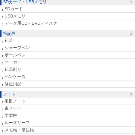
SDカード・USBメモリ
SDカード
USBメモリ
データ用CD・DVDディスク
筆記具
鉛筆
シャープペン
ボールペン
マーカー
鉛筆削り
ペンケース
修正用品
ノート
単冊ノート
束ノート
学習帳
ルーズリーフ
メモ帳・単語帳