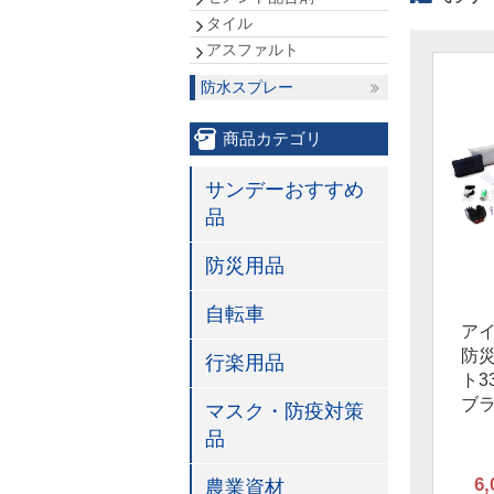
タイル
アスファルト
防水スプレー
商品カテゴリ
サンデーおすすめ
品
防災用品
自転車
ア
防
行楽用品
ト3
ブ
マスク・防疫対策
品
6,
農業資材