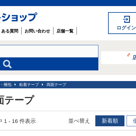
ログイン
くある質問
お問い合わせ
店舗一覧
・梱包
粘着テープ
両面テープ
面テープ
並べ替え
新着順
 1 - 16 件表示