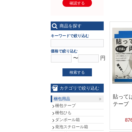
確認する
商品を探す
キーワードで絞り込む
価格で絞り込む
〜
円
検索する
カテゴリで絞り込む
貼って
梱包用品
テープ
梱包テープ
梱包ひも
ダンボール箱
87
発泡スチロール箱