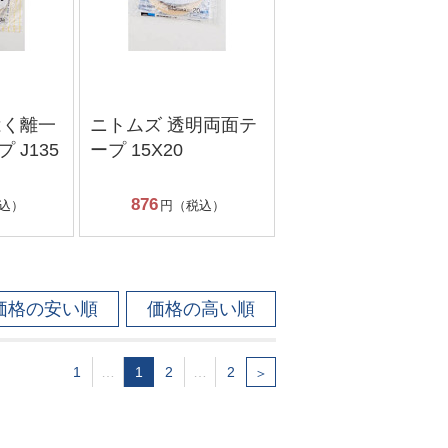
はく離一
ニトムズ 透明両面テ
 J135
ープ 15X20
876
込）
円（税込）
価格の安い順
価格の高い順
1
…
1
2
…
2
＞