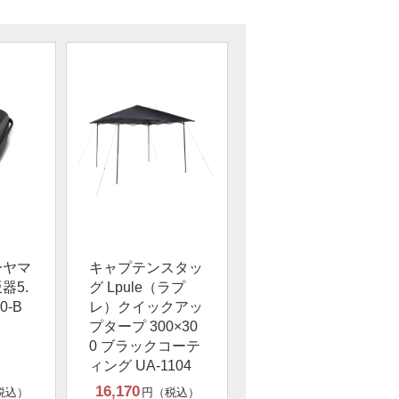
ーヤマ
キャプテンスタッ
器5.
グ Lpule（ラプ
0-B
レ）クイックアッ
プタープ 300×30
0 ブラックコーテ
ィング UA-1104
16,170
税込）
円（税込）