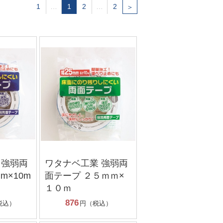
1
…
1
2
…
2
＞
 強弱両
ワタナベ工業 強弱両
m×10m
面テープ ２５ｍｍ×
１０ｍ
876
税込）
円（税込）