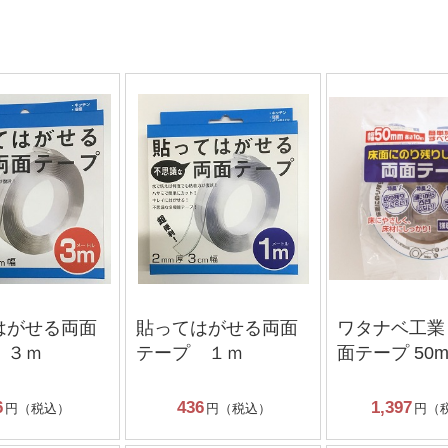
はがせる両面
貼ってはがせる両面
ワタナベ工業
 ３ｍ
テープ １ｍ
面テープ 50m
6
436
1,397
円（税込）
円（税込）
円（