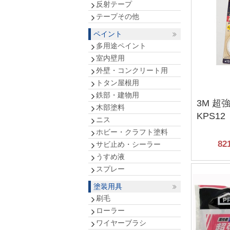
反射テープ
テープその他
ペイント
多用途ペイント
室内壁用
外壁・コンクリート用
トタン屋根用
鉄部・建物用
3M 超
木部塗料
KPS12
ニス
ホビー・クラフト塗料
82
サビ止め・シーラー
うすめ液
スプレー
塗装用具
刷毛
ローラー
ワイヤーブラシ