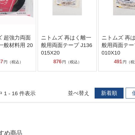
ズ 超強力両面
ニトムズ 再はく離一
ニトムズ 再
一般材料用 20
般用両面テープ J136
般用両面テープ
m
015X20
010X10
67
876
491
円（税込）
円（税込）
円（税
並べ替え
新着順
 1 - 16 件表示
すめ商品