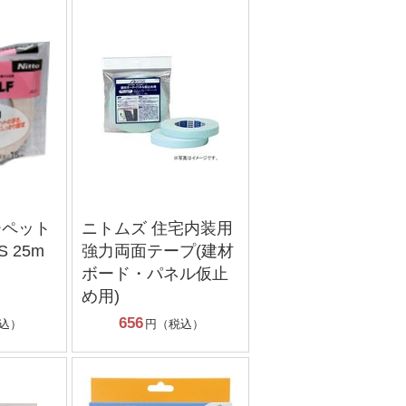
ーペット
ニトムズ 住宅内装用
 25m
強力両面テープ(建材
ボード・パネル仮止
め用)
656
込）
円（税込）