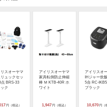
イリスオーヤマ
アイリスオーヤマ
アイリスオ
災リュックセッ
家具転倒防止伸縮
IHジャー炊飯
3点 BRS-33
棒 Ｍ KTB-40R ホ
5合 RC-IKB5
ラック
ワイト
ブラック
017
1,947
10,670
円（税込）
円（税込）
円（