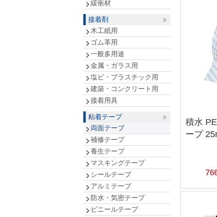
緩衝材
接着剤
木工紙用
ゴム革用
一般多用途
金属・ガラス用
塩ビ・プラスチック用
建築・コンクリート用
接着用具
粘着テープ
積水 P
両面テープ
ープ 25
補修テープ
養生テープ
マスキングテープ
76
シールテープ
アルミテープ
防水・気密テープ
ビニールテープ