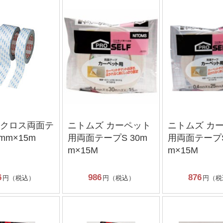
Eクロス両面テ
ニトムズ カーペット
ニトムズ カ
mm×15m
用両面テープS 30m
用両面テープS
m×15M
m×15M
6
986
876
円（税込）
円（税込）
円（税