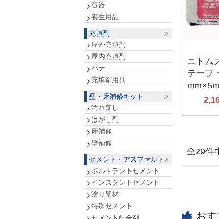
容器
養生用品
充填剤
屋外充填剤
屋内充填剤
ニトム
パテ
テープ 
充填剤用具
mm×5
壁・床補修キット
2,1
汚れ落し
はがし剤
床補修
壁補修
全29件中
セメント・アスファルト
ポルトラントセメント
インスタントセメント
塗り壁材
特殊セメント
おす
セメント配合剤