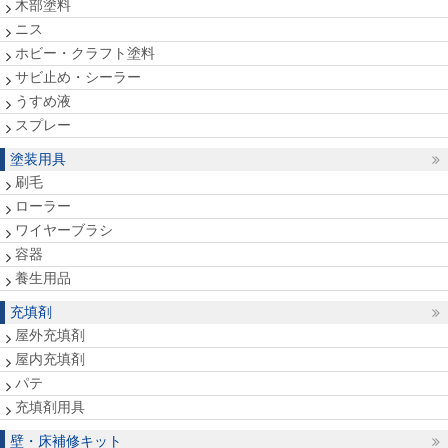
木部塗料
ニス
ホビー・クラフト塗料
サビ止め・シーラー
うすめ液
スプレー
塗装用具
刷毛
ローラー
ワイヤーブラシ
容器
養生用品
充填剤
屋外充填剤
屋内充填剤
パテ
充填剤用具
壁・床補修キット