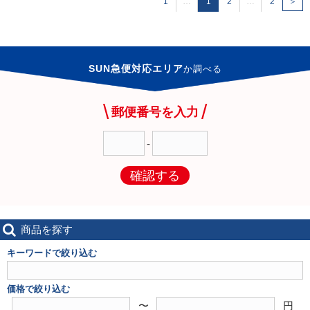
1
…
1
2
…
2
＞
SUN急便対応エリア
か
調べる
郵便番号を入力
-
確認する
商品を探す
キーワードで絞り込む
価格で絞り込む
〜
円