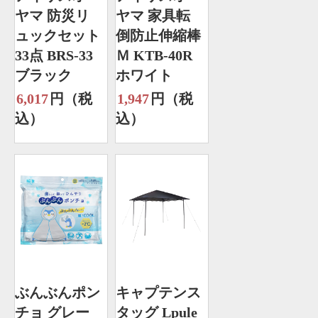
ヤマ 防災リ
ヤマ 家具転
ュックセット
倒防止伸縮棒
33点 BRS-33
Ｍ KTB-40R
ブラック
ホワイト
6,017
円（税
1,947
円（税
込）
込）
ぶんぶんポン
キャプテンス
チョ グレー
タッグ Lpule