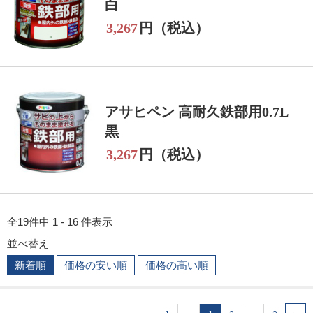
白
3,267
円（税込）
アサヒペン 高耐久鉄部用0.7L
黒
3,267
円（税込）
全19件中 1 - 16 件表示
並べ替え
新着順
価格の安い順
価格の高い順