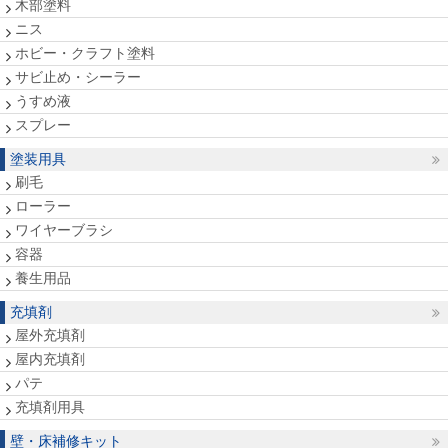
木部塗料
ニス
ホビー・クラフト塗料
サビ止め・シーラー
うすめ液
スプレー
塗装用具
刷毛
ローラー
ワイヤーブラシ
容器
養生用品
充填剤
屋外充填剤
屋内充填剤
パテ
充填剤用具
壁・床補修キット