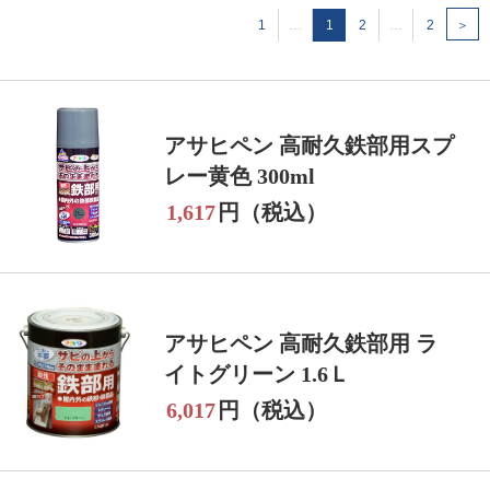
1
…
1
2
…
2
＞
アサヒペン 高耐久鉄部用スプ
レー黄色 300ml
1,617
円（税込）
アサヒペン 高耐久鉄部用 ラ
イトグリーン 1.6Ｌ
6,017
円（税込）