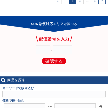
1
…
1
2
…
2
＞
SUN急便対応エリア
か
調べる
郵便番号を入力
-
確認する
商品を探す
キーワードで絞り込む
価格で絞り込む
〜
円