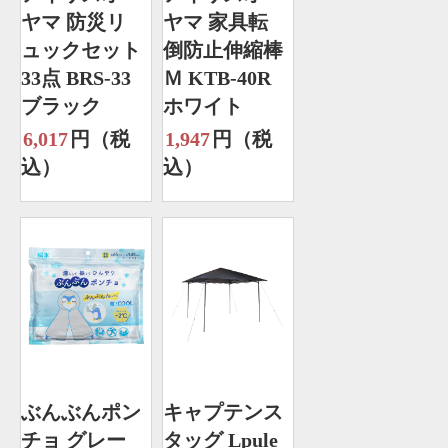
ヤマ 防災リ
ヤマ 家具転
ュックセット
倒防止伸縮棒
33点 BRS-33
Ｍ KTB-40R
ブラック
ホワイト
6,017
円（税
1,947
円（税
込）
込）
ぶんぶんポン
キャプテンス
チョ グレー
タッグ Lpule