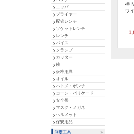
棒 Ｍ
ニッパ
ワ
プライヤー
配管レンチ
ソケットレンチ
1,
レンチ
バイス
クランプ
カッター
鋏
仮枠用具
オイル
ハトメ・ポンチ
コーン・バリケード
安全帯
マスク・メガネ
ヘルメット
保安用品
測定工具