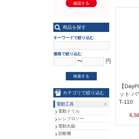
確認する
商品を探す
キーワードで絞り込む
価格で絞り込む
〜
円
検索する
【Day
カテゴリで絞り込む
ット 
T-110
電動工具
電動ドリル
6,5
レシプロソー
電動丸鋸
切断機