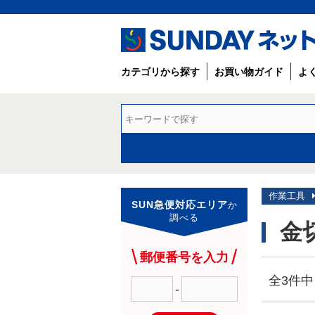
カテゴリから探す
お買い物ガイド
よ
作業工具
SUN急便対応エリア
か
調べる
金
郵便番号を入力
全3件中 
-