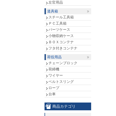
左官用品
道具箱
スチール工具箱
ＰＣ工具箱
パーツケース
小物収納ケース
ＢＯＸコンテナ
フタ付きコンテナ
荷役用品
チェーンブロック
荷締機
ワイヤー
ベルトスリング
ロープ
台車
商品カテゴリ