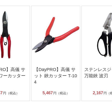
PRO】高儀 サ
【DayPRO】高儀 サ
ステンレスジ
パワーカッター
ット 鋏カッター T-10
万能鋏 波刃
4
67
5,467
2,167
円（税込）
円（税込）
円（