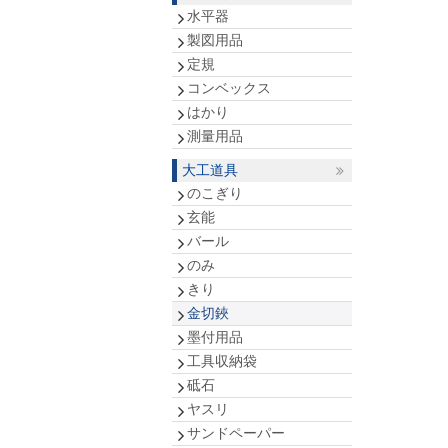
水平器
製図用品
定規
コンベックス
はかり
測量用品
大工道具
のこぎり
玄能
バール
のみ
きり
金切鋏
墨付用品
工具収納袋
砥石
ヤスリ
サンドペーパー