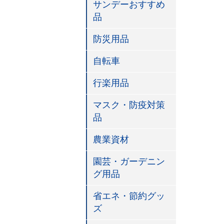
サンデーおすすめ
品
防災用品
自転車
行楽用品
マスク・防疫対策
品
農業資材
園芸・ガーデニン
グ用品
省エネ・節約グッ
ズ