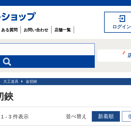
ログイン
くある質問
お問い合わせ
店舗一覧
大工道具
金切鋏
切鋏
並べ替え
新着順
1 - 3 件表示