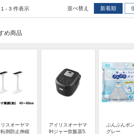
並べ替え
新着順
1 - 3 件表示
すめ商品
イリスオーヤマ
アイリスオーヤマ
ぶんぶんポ
具転倒防止伸縮
IHジャー炊飯器5.
グレー