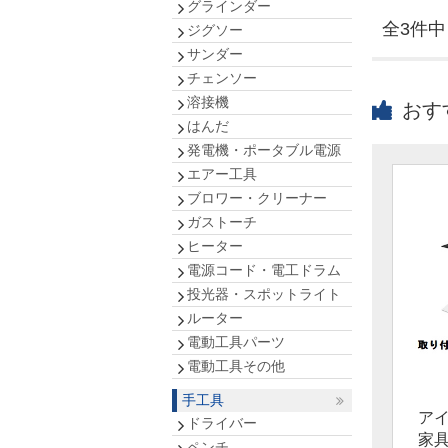
グラインダー
全3件中 
ジグソー
サンダー
チェンソー
溶接機
おす
はんだ
発電機・ポータブル電源
エアー工具
ブロワー・クリーナー
ガストーチ
ヒーター
電源コード・電工ドラム
投光器・スポットライト
ルーター
電動工具パーツ
電動工具その他
手工具
ア
ドライバー
家
ペンチ