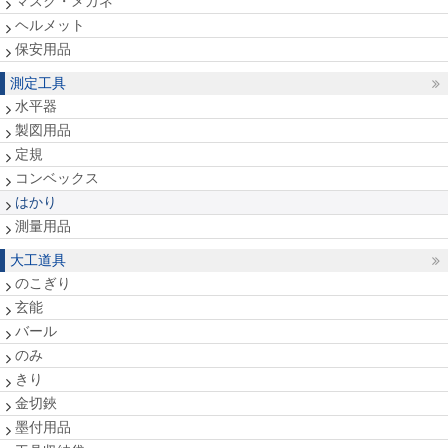
マスク・メガネ
ヘルメット
保安用品
測定工具
水平器
製図用品
定規
コンベックス
はかり
測量用品
大工道具
のこぎり
玄能
バール
のみ
きり
金切鋏
墨付用品