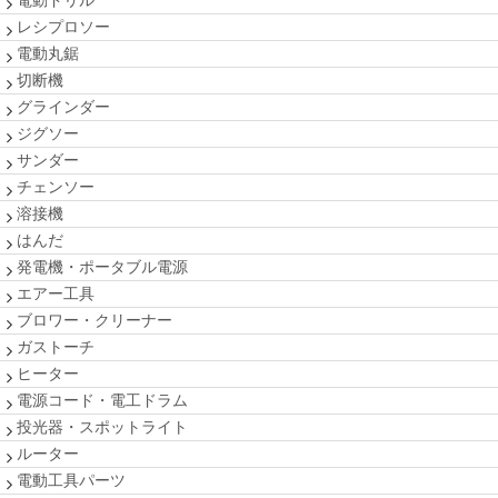
電動ドリル
レシプロソー
電動丸鋸
切断機
グラインダー
ジグソー
サンダー
チェンソー
溶接機
はんだ
発電機・ポータブル電源
エアー工具
ブロワー・クリーナー
ガストーチ
ヒーター
電源コード・電工ドラム
投光器・スポットライト
ルーター
電動工具パーツ