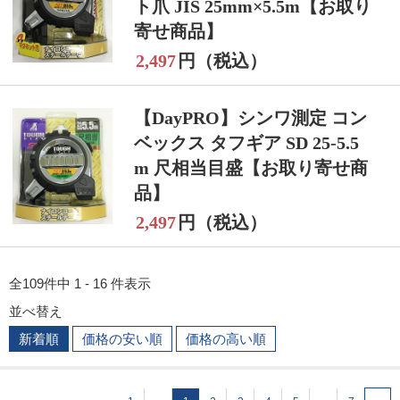
ト爪 JIS 25mm×5.5m【お取り
寄せ商品】
2,497
円（税込）
【DayPRO】シンワ測定 コン
ベックス タフギア SD 25-5.5
m 尺相当目盛【お取り寄せ商
品】
2,497
円（税込）
全109件中 1 - 16 件表示
並べ替え
新着順
価格の安い順
価格の高い順