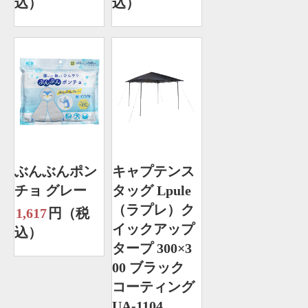
込）
込）
ぶんぶんポン
キャプテンス
チョ グレー
タッグ Lpule
（ラプレ）ク
1,617
円（税
イックアップ
込）
タープ 300×3
00 ブラック
コーティング
UA-1104