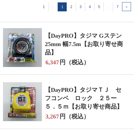
1
…
1
2
3
4
5
…
7
＞
【DayPRO】タジマ Gステン
25mm 幅7.5m【お取り寄せ商
品】
6,347
円（税込）
【DayPRO】タジマＴＪ セ
フコンベ ロック ２５ー
５．５ｍ【お取り寄せ商品】
3,267
円（税込）