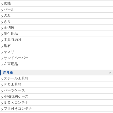
玄能
バール
のみ
きり
金切鋏
墨付用品
工具収納袋
砥石
ヤスリ
サンドペーパー
左官用品
道具箱
スチール工具箱
ＰＣ工具箱
パーツケース
小物収納ケース
ＢＯＸコンテナ
フタ付きコンテナ