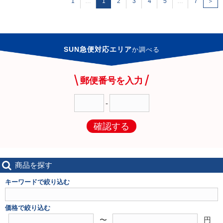
1
…
1
2
3
4
5
…
7
＞
SUN急便対応エリア
か
調べる
郵便番号を入力
-
確認する
商品を探す
キーワードで絞り込む
価格で絞り込む
〜
円