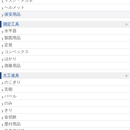
マスク・メガネ
ヘルメット
保安用品
測定工具
水平器
製図用品
定規
コンベックス
はかり
測量用品
大工道具
のこぎり
玄能
バール
のみ
きり
金切鋏
墨付用品