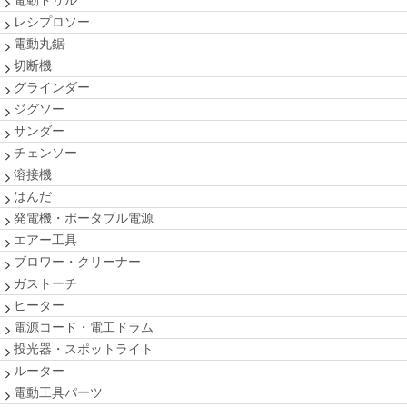
電動ドリル
レシプロソー
電動丸鋸
切断機
グラインダー
ジグソー
サンダー
チェンソー
溶接機
はんだ
発電機・ポータブル電源
エアー工具
ブロワー・クリーナー
ガストーチ
ヒーター
電源コード・電工ドラム
投光器・スポットライト
ルーター
電動工具パーツ