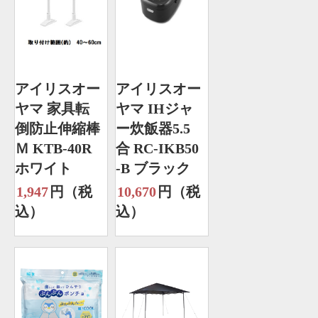
アイリスオー
アイリスオー
ヤマ 家具転
ヤマ IHジャ
倒防止伸縮棒
ー炊飯器5.5
Ｍ KTB-40R
合 RC-IKB50
ホワイト
-B ブラック
1,947
円（税
10,670
円（税
込）
込）