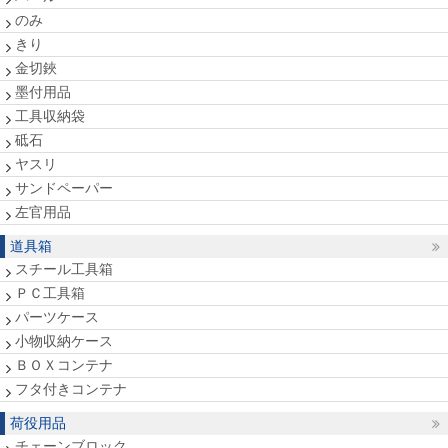
のみ
きり
金切鋏
墨付用品
工具収納袋
砥石
ヤスリ
サンドペーパー
左官用品
道具箱
スチール工具箱
ＰＣ工具箱
パーツケース
小物収納ケース
ＢＯＸコンテナ
フタ付きコンテナ
荷役用品
チェーンブロック