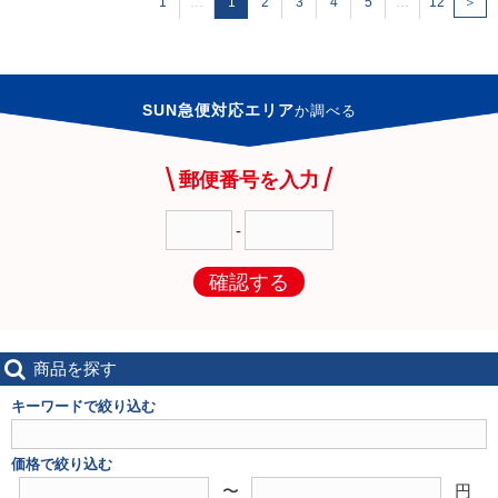
1
…
1
2
3
4
5
…
12
＞
SUN急便対応エリア
か
調べる
郵便番号を入力
-
確認する
商品を探す
キーワードで絞り込む
価格で絞り込む
〜
円