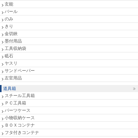
玄能
バール
のみ
きり
金切鋏
墨付用品
工具収納袋
砥石
ヤスリ
サンドペーパー
左官用品
道具箱
スチール工具箱
ＰＣ工具箱
パーツケース
小物収納ケース
ＢＯＸコンテナ
フタ付きコンテナ