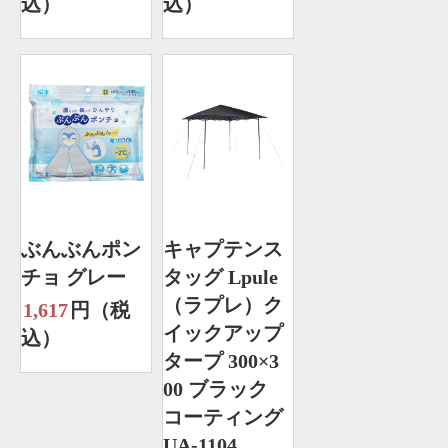
込）
込）
ぶんぶんポン
キャプテンス
チョ グレー
タッグ Lpule
（ラプレ）ク
1,617
円（税
イックアップ
込）
タープ 300×3
00 ブラック
コーティング
UA-1104