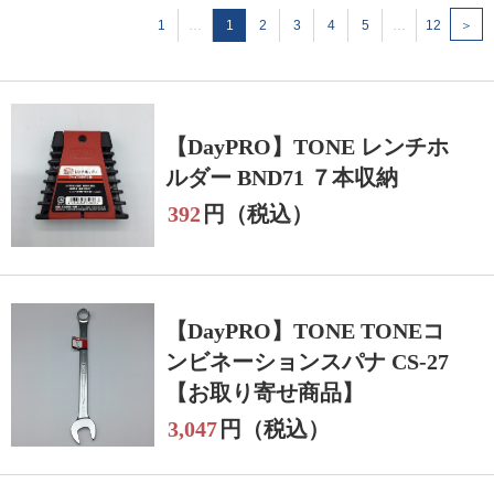
1
…
1
2
3
4
5
…
12
＞
【DayPRO】TONE レンチホ
ルダー BND71 ７本収納
392
円（税込）
【DayPRO】TONE TONEコ
ンビネーションスパナ CS-27
【お取り寄せ商品】
3,047
円（税込）