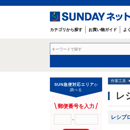
カテゴリから探す
お買い物ガイド
よ
作業工具
SUN急便対応エリア
か
調べる
レ
郵便番号を入力
レシプ
-