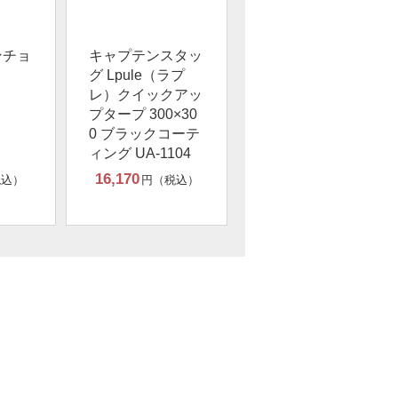
ンチョ
キャプテンスタッ
グ Lpule（ラプ
レ）クイックアッ
プタープ 300×30
0 ブラックコーテ
ィング UA-1104
16,170
税込）
円（税込）