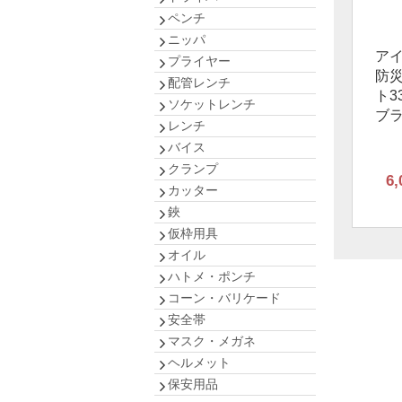
ペンチ
ニッパ
ア
プライヤー
防
配管レンチ
ト3
ソケットレンチ
ブ
レンチ
バイス
クランプ
6,
カッター
鋏
仮枠用具
オイル
ハトメ・ポンチ
コーン・バリケード
安全帯
マスク・メガネ
ヘルメット
保安用品