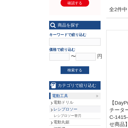
確認する
全2件中 
商品を探す
キーワードで絞り込む
価格で絞り込む
〜
円
検索する
カテゴリで絞り込む
電動工具
電動ドリル
【Day
レシプロソー
チーター
レシプロソー替刃
C-141
電動丸鋸
せ商品