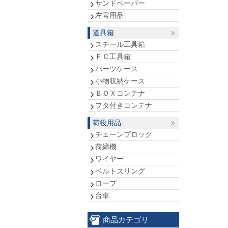
サンドペーパー
左官用品
道具箱
スチール工具箱
ＰＣ工具箱
パーツケース
小物収納ケース
ＢＯＸコンテナ
フタ付きコンテナ
荷役用品
チェーンブロック
荷締機
ワイヤー
ベルトスリング
ロープ
台車
商品カテゴリ