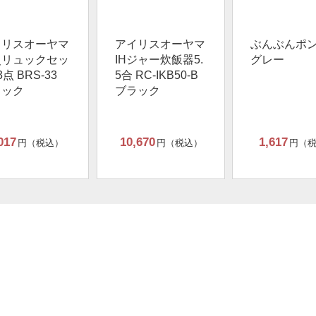
イリスオーヤマ
アイリスオーヤマ
ぶんぶんポ
災リュックセッ
IHジャー炊飯器5.
グレー
3点 BRS-33
5合 RC-IKB50-B
ラック
ブラック
017
10,670
1,617
円（税込）
円（税込）
円（