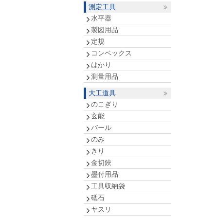
測定工具
水平器
製図用品
定規
コンベックス
はかり
測量用品
大工道具
のこぎり
玄能
バール
のみ
きり
金切鋏
墨付用品
工具収納袋
砥石
ヤスリ