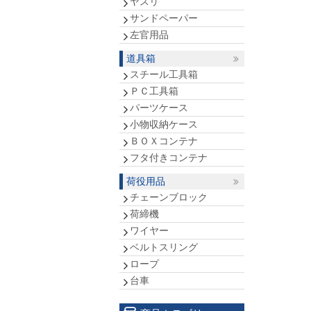
ヤスリ
サンドペーパー
左官用品
道具箱
スチール工具箱
ＰＣ工具箱
パーツケース
小物収納ケース
ＢＯＸコンテナ
フタ付きコンテナ
荷役用品
チェーンブロック
荷締機
ワイヤー
ベルトスリング
ロープ
台車