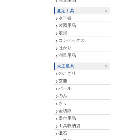
保安用品
測定工具
水平器
製図用品
定規
コンベックス
はかり
測量用品
大工道具
のこぎり
玄能
バール
のみ
きり
金切鋏
墨付用品
工具収納袋
砥石