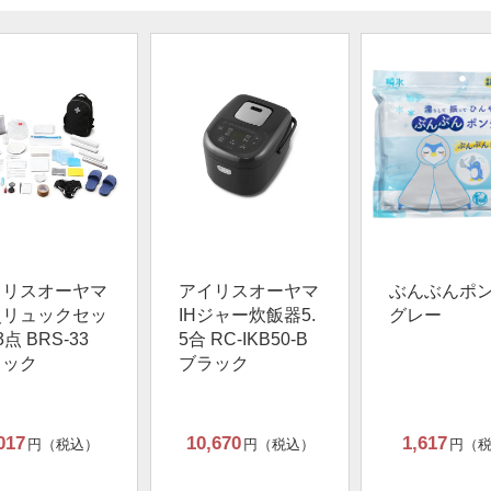
イリスオーヤマ
アイリスオーヤマ
ぶんぶんポ
災リュックセッ
IHジャー炊飯器5.
グレー
3点 BRS-33
5合 RC-IKB50-B
ラック
ブラック
017
10,670
1,617
円（税込）
円（税込）
円（