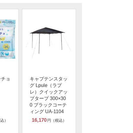
ンチョ
キャプテンスタッ
グ Lpule（ラプ
レ）クイックアッ
プタープ 300×30
0 ブラックコーテ
ィング UA-1104
16,170
税込）
円（税込）