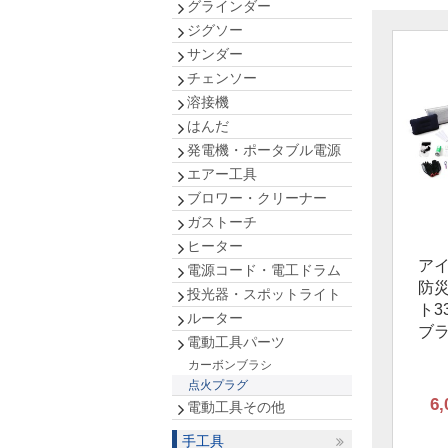
グラインダー
ジグソー
サンダー
チェンソー
溶接機
はんだ
発電機・ポータブル電源
エアー工具
ブロワー・クリーナー
ガストーチ
ヒーター
ア
電源コード・電工ドラム
防
投光器・スポットライト
ト3
ルーター
ブ
電動工具パーツ
カーボンブラシ
点火プラグ
6,
電動工具その他
手工具