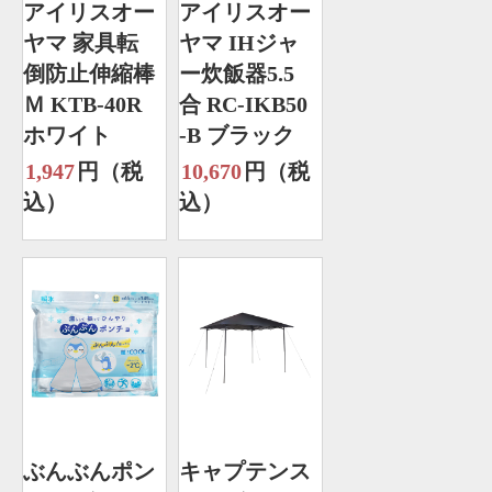
アイリスオー
アイリスオー
ヤマ 家具転
ヤマ IHジャ
倒防止伸縮棒
ー炊飯器5.5
Ｍ KTB-40R
合 RC-IKB50
ホワイト
-B ブラック
1,947
円（税
10,670
円（税
込）
込）
ぶんぶんポン
キャプテンス