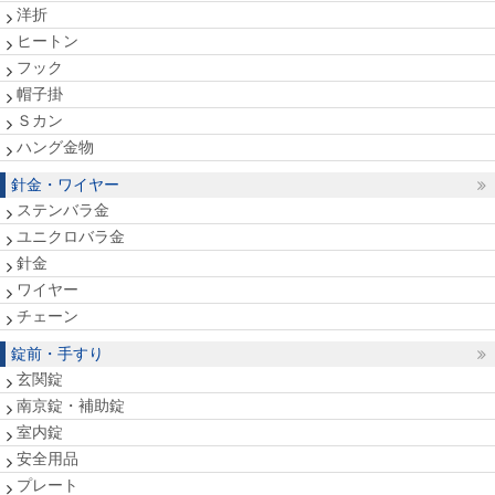
洋折
ヒートン
フック
帽子掛
Ｓカン
ハング金物
針金・ワイヤー
ステンバラ金
ユニクロバラ金
針金
ワイヤー
チェーン
錠前・手すり
玄関錠
南京錠・補助錠
室内錠
安全用品
プレート