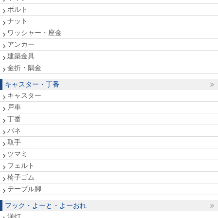
ボルト
ナット
ワッシャー・座金
アンカー
建築金具
金折・隅金
キャスター・丁番
キャスター
戸車
丁番
バネ
取手
ツマミ
フェルト
椅子ゴム
テーブル脚
フック・よーと・よーおれ
洋灯