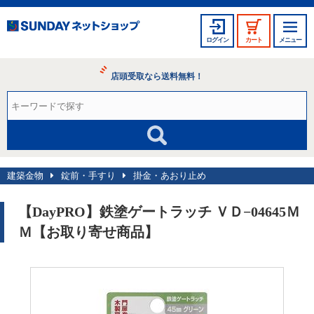
ログイン
カート
メニュー
店頭受取なら送料無料！
建築金物
錠前・手すり
掛金・あおり止め
【DayPRO】鉄塗ゲートラッチ ＶＤ−04645Ｍ
Ｍ【お取り寄せ商品】