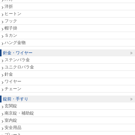
洋折
ヒートン
フック
帽子掛
Ｓカン
ハング金物
針金・ワイヤー
ステンバラ金
ユニクロバラ金
針金
ワイヤー
チェーン
錠前・手すり
玄関錠
南京錠・補助錠
室内錠
安全用品
プレート