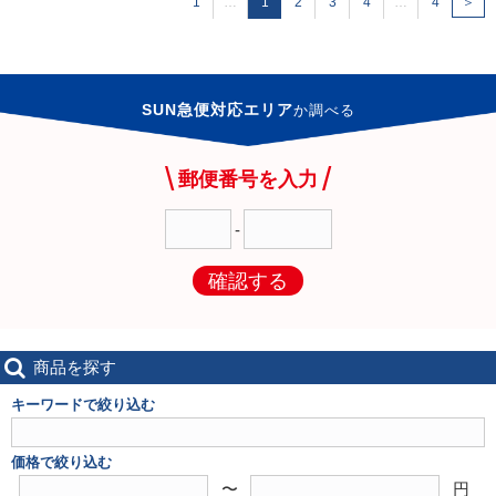
1
…
1
2
3
4
…
4
＞
SUN急便対応エリア
か
調べる
郵便番号を入力
-
確認する
商品を探す
キーワードで絞り込む
価格で絞り込む
〜
円