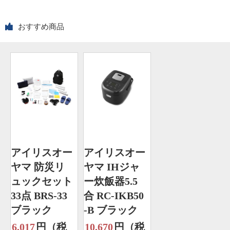
おすすめ商品
アイリスオー
アイリスオー
ヤマ 防災リ
ヤマ IHジャ
ュックセット
ー炊飯器5.5
33点 BRS-33
合 RC-IKB50
ブラック
-B ブラック
6,017
円（税
10,670
円（税