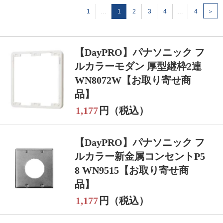
1
…
1
2
3
4
…
4
＞
【DayPRO】パナソニック フ
ルカラーモダン 厚型継枠2連
WN8072W【お取り寄せ商
品】
1,177
円（税込）
【DayPRO】パナソニック フ
ルカラー新金属コンセントP5
8 WN9515【お取り寄せ商
品】
1,177
円（税込）