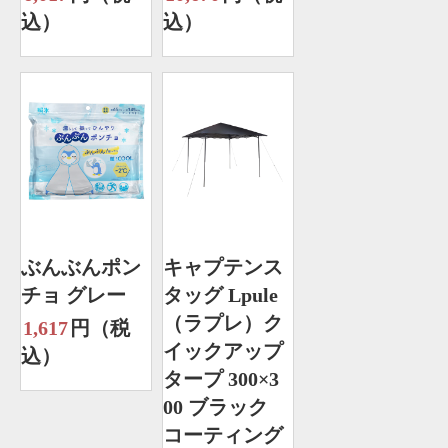
込）
込）
ぶんぶんポン
キャプテンス
チョ グレー
タッグ Lpule
（ラプレ）ク
1,617
円（税
イックアップ
込）
タープ 300×3
00 ブラック
コーティング