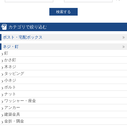
検索する
カテゴリで絞り込む
ポスト・宅配ボックス
ネジ・釘
釘
かさ釘
木ネジ
タッピング
小ネジ
ボルト
ナット
ワッシャー・座金
アンカー
建築金具
金折・隅金