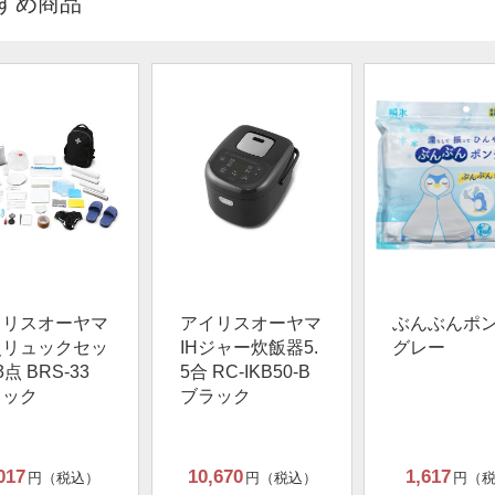
すめ商品
イリスオーヤマ
アイリスオーヤマ
ぶんぶんポ
災リュックセッ
IHジャー炊飯器5.
グレー
3点 BRS-33
5合 RC-IKB50-B
ラック
ブラック
017
10,670
1,617
円（税込）
円（税込）
円（