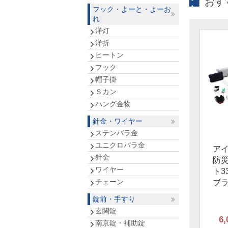
おす
フック・よーと・よーお
れ
洋灯
洋折
ヒートン
フック
帽子掛
Ｓカン
ハング金物
針金・ワイヤー
ステンバラ金
ユニクロバラ金
ア
針金
防
ワイヤー
ト3
チェーン
ブ
錠前・手すり
玄関錠
6,
南京錠・補助錠