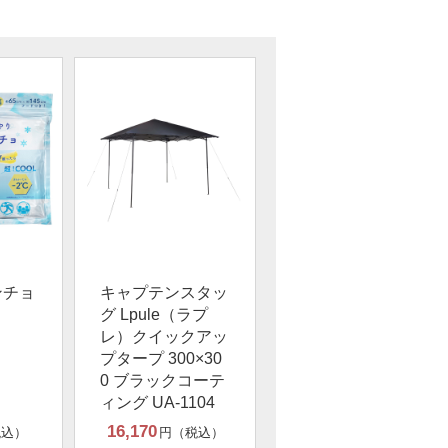
ンチョ
キャプテンスタッ
グ Lpule（ラプ
レ）クイックアッ
プタープ 300×30
0 ブラックコーテ
ィング UA-1104
16,170
税込）
円（税込）