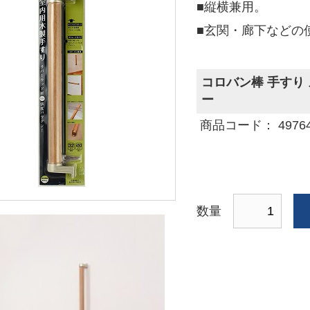
■縦横兼用。
■玄関・廊下などの
コロバン棒 手すり 
ー
商品コード： 497641
数量