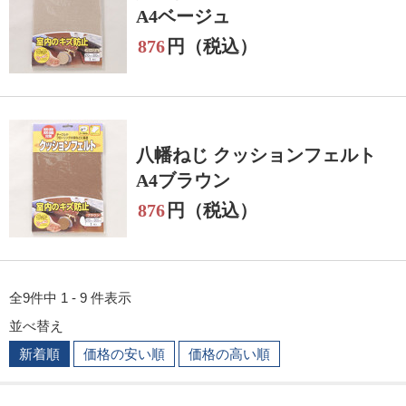
A4ベージュ
876
円（税込）
八幡ねじ クッションフェルト
A4ブラウン
876
円（税込）
全9件中 1 - 9 件表示
並べ替え
新着順
価格の安い順
価格の高い順