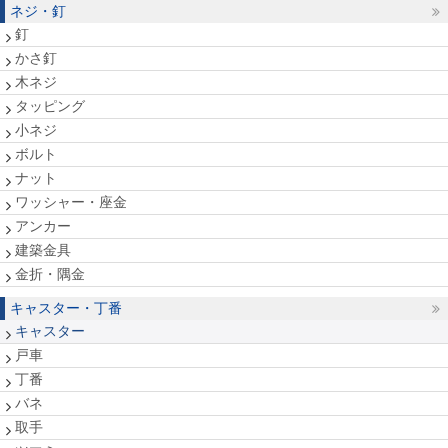
ネジ・釘
釘
かさ釘
木ネジ
タッピング
小ネジ
ボルト
ナット
ワッシャー・座金
アンカー
建築金具
金折・隅金
キャスター・丁番
キャスター
戸車
丁番
バネ
取手