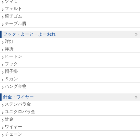
ツマミ
フェルト
椅子ゴム
テーブル脚
フック・よーと・よーおれ
洋灯
洋折
ヒートン
フック
帽子掛
Ｓカン
ハング金物
針金・ワイヤー
ステンバラ金
ユニクロバラ金
針金
ワイヤー
チェーン