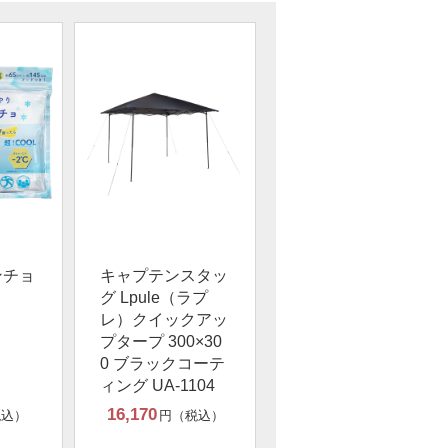
ンチョ
キャプテンスタッ
グ Lpule（ラプ
レ）クイックアッ
プタープ 300×30
0 ブラックコーテ
ィング UA-1104
16,170
税込）
円（税込）