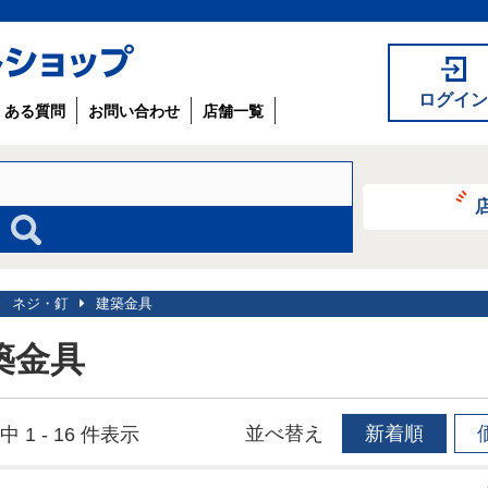
ログイン
くある質問
お問い合わせ
店舗一覧
ネジ・釘
建築金具
築金具
並べ替え
新着順
中 1 - 16 件表示