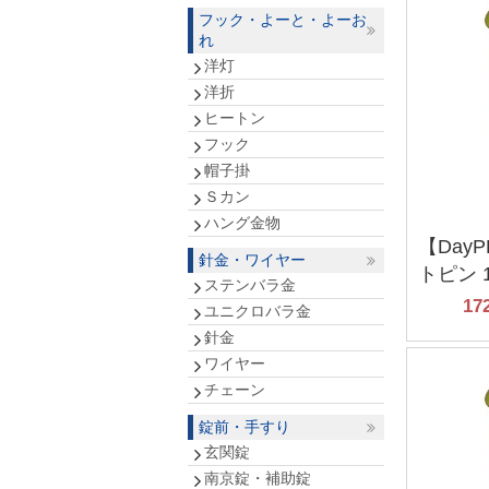
フック・よーと・よーお
れ
洋灯
洋折
ヒートン
フック
帽子掛
Ｓカン
ハング金物
【Day
針金・ワイヤー
トピン 1
ステンバラ金
17
ユニクロバラ金
針金
ワイヤー
チェーン
錠前・手すり
玄関錠
南京錠・補助錠