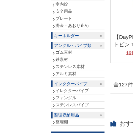
室内錠
安全用品
プレート
掛金・あおり止め
キーホルダー
【Day
トピン 1
アングル・パイプ類
ゴム素材
16
鉄素材
ステンレス素材
アルミ素材
イレクターパイプ
全127件
イレクターパイプ
ファングル
ステンレスパイプ
整理収納用品
整理棚
おす