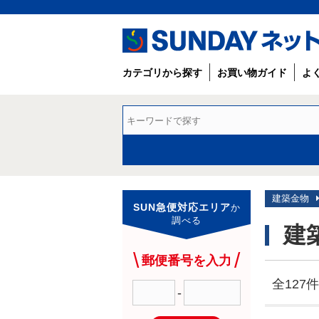
カテゴリから探す
お買い物ガイド
よ
建築金物
SUN急便対応エリア
か
調べる
建
郵便番号を入力
全127件
-