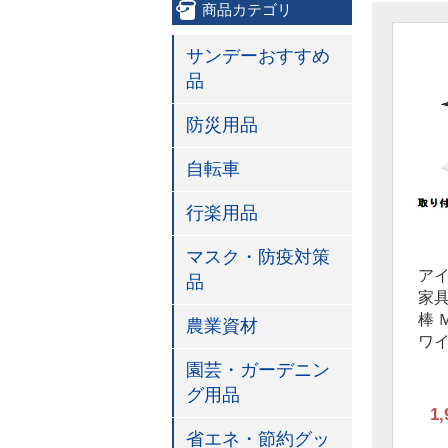
商品カテゴリ
サンデーおすすめ
品
防災用品
自転車
行楽用品
マスク・防疫対策
ア
品
家
棒 Ｍ
農業資材
ワ
園芸・ガーデニン
グ用品
1,
省エネ・節約グッ