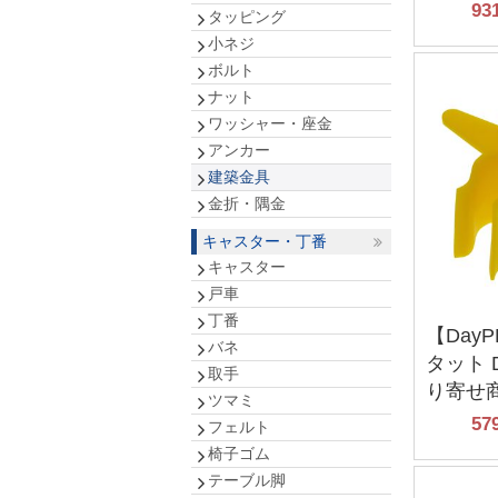
93
タッピング
小ネジ
ボルト
ナット
ワッシャー・座金
アンカー
建築金具
金折・隅金
キャスター・丁番
キャスター
戸車
丁番
【Day
バネ
タット 
取手
り寄せ
ツマミ
57
フェルト
椅子ゴム
テーブル脚