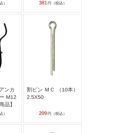
381
込）
円（税込）
】アンカ
割ピン ＭＣ （10本）
 M12
2.5X50
商品】
209
込）
円（税込）