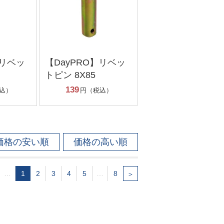
】リベッ
【DayPRO】リベッ
トピン 8X85
139
込）
円（税込）
価格の安い順
価格の高い順
…
1
2
3
4
5
…
8
＞