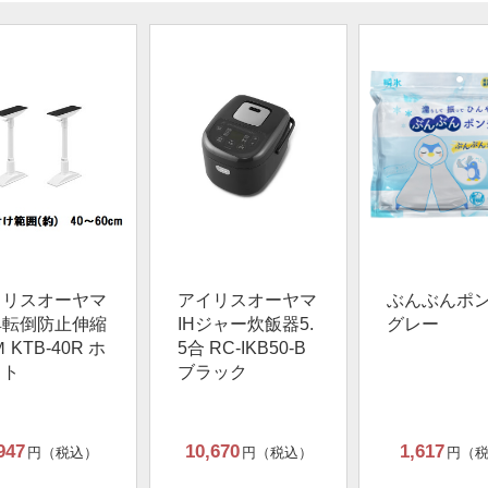
イリスオーヤマ
アイリスオーヤマ
ぶんぶんポ
具転倒防止伸縮
IHジャー炊飯器5.
グレー
 KTB-40R ホ
5合 RC-IKB50-B
イト
ブラック
947
10,670
1,617
円（税込）
円（税込）
円（