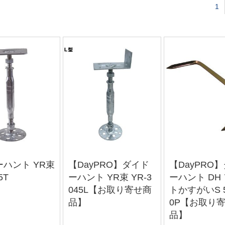
1
ハント YR束
【DayPRO】ダイド
【DayPRO
5T
ーハント YR束 YR-3
ーハント DH
045L【お取り寄せ商
トかすがいS 5
品】
0P【お取り
品】