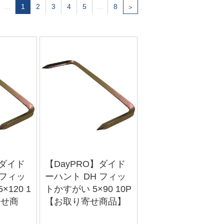
…
1
2
3
4
5
…
8
＞
】ダイド
【DayPRO】ダイド
 フィッ
ーハント DH フィッ
×120 1
トかすがい 5×90 10P
寄せ商
【お取り寄せ商品】