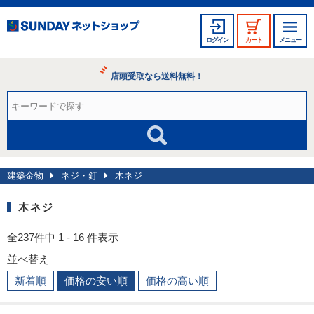
ログイン
カート
メニュー
店頭受取なら送料無料！
建築金物
ネジ・釘
木ネジ
木ネジ
全237件中 1 - 16 件表示
並べ替え
新着順
価格の安い順
価格の高い順