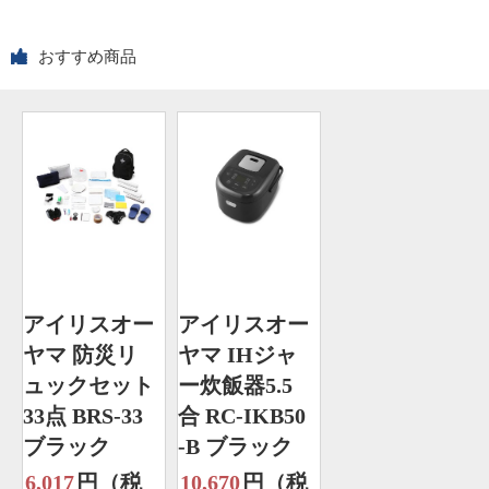
おすすめ商品
アイリスオー
アイリスオー
ヤマ 防災リ
ヤマ IHジャ
ュックセット
ー炊飯器5.5
33点 BRS-33
合 RC-IKB50
ブラック
-B ブラック
6,017
円（税
10,670
円（税