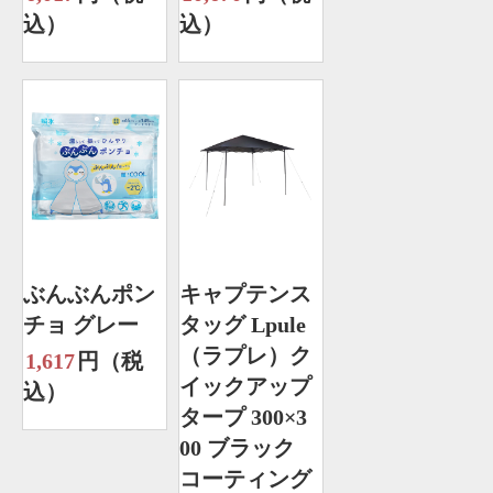
込）
込）
ぶんぶんポン
キャプテンス
チョ グレー
タッグ Lpule
（ラプレ）ク
1,617
円（税
イックアップ
込）
タープ 300×3
00 ブラック
コーティング