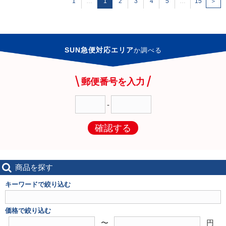
1
…
1
2
3
4
5
…
15
＞
SUN急便対応エリア
か
調べる
郵便番号を入力
-
確認する
商品を探す
キーワードで絞り込む
価格で絞り込む
〜
円