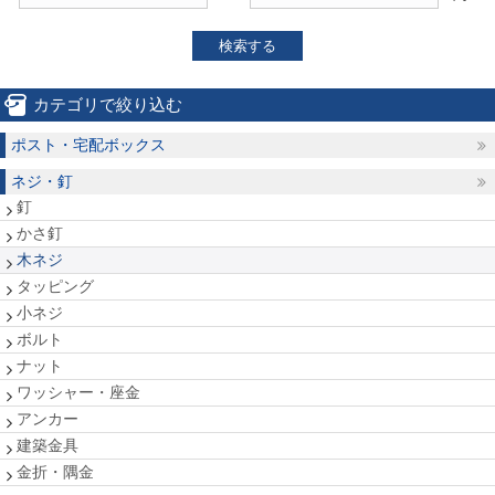
検索する
カテゴリで絞り込む
ポスト・宅配ボックス
ネジ・釘
釘
かさ釘
木ネジ
タッピング
小ネジ
ボルト
ナット
ワッシャー・座金
アンカー
建築金具
金折・隅金