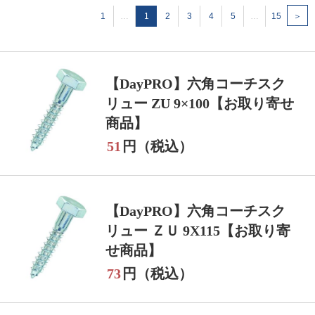
1
…
1
2
3
4
5
…
15
＞
【DayPRO】六角コーチスク
リュー ZU 9×100【お取り寄せ
商品】
51
円（税込）
【DayPRO】六角コーチスク
リュー ＺＵ 9X115【お取り寄
せ商品】
73
円（税込）