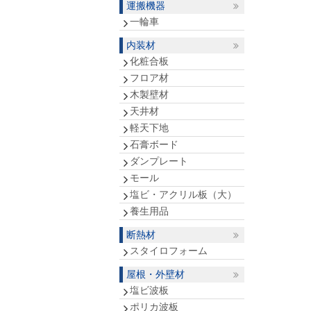
運搬機器
一輪車
内装材
化粧合板
フロア材
木製壁材
天井材
軽天下地
石膏ボード
ダンプレート
モール
塩ビ・アクリル板（大）
養生用品
断熱材
スタイロフォーム
屋根・外壁材
塩ビ波板
ポリカ波板