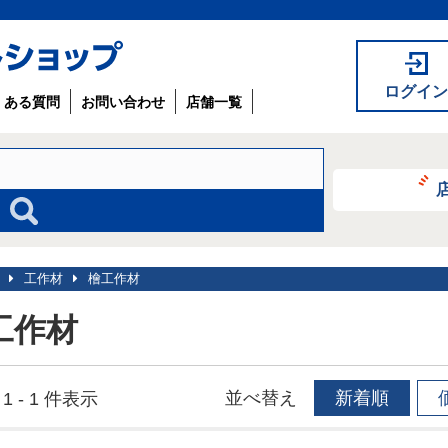
ログイン
くある質問
お問い合わせ
店舗一覧
工作材
檜工作材
工作材
並べ替え
新着順
1 - 1 件表示