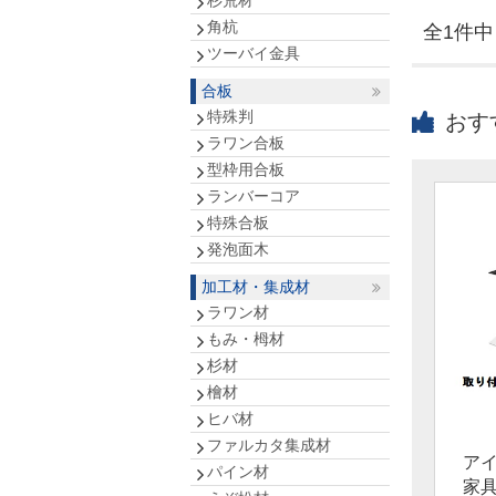
杉荒材
角杭
全1件中 
ツーバイ金具
合板
特殊判
おす
ラワン合板
型枠用合板
ランバーコア
特殊合板
発泡面木
加工材・集成材
ラワン材
もみ・栂材
杉材
檜材
ヒバ材
ファルカタ集成材
ア
パイン材
家