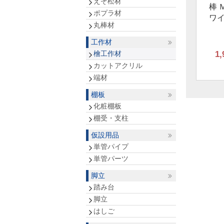
えぞ松材
棒 Ｍ
ポプラ材
ワ
丸棒材
工作材
檜工作材
1,
カットアクリル
端材
棚板
化粧棚板
棚受・支柱
仮設用品
単管パイプ
単管パーツ
脚立
踏み台
脚立
はしご