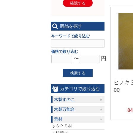
確認する
商品を探す
キーワードで絞り込む
価格で絞り込む
〜
円
検索する
ヒノキ 
カテゴリで絞り込む
00
木製すのこ
木製万能台
84
荒材
ＳＰＦ材