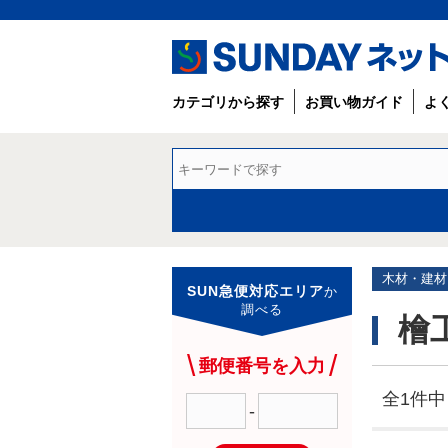
カテゴリから探す
お買い物ガイド
よ
木材・建材
SUN急便対応エリア
か
調べる
檜
郵便番号を入力
全1件中 
-