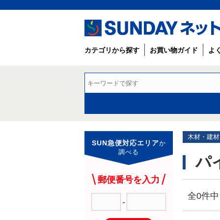
カテゴリから探す
お買い物ガイド
よ
木材・建材
SUN急便対応エリア
か
調べる
パ
郵便番号を入力
全0件中 
-