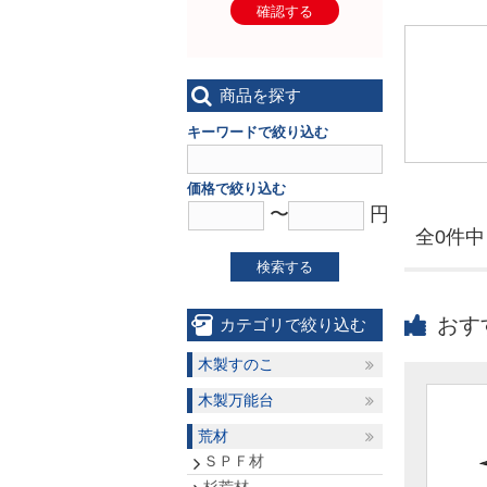
確認する
商品を探す
キーワードで絞り込む
価格で絞り込む
〜
円
全0件中 
検索する
おす
カテゴリで絞り込む
木製すのこ
木製万能台
荒材
ＳＰＦ材