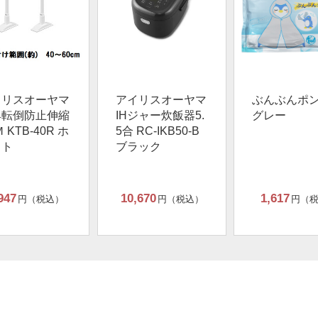
イリスオーヤマ
アイリスオーヤマ
ぶんぶんポ
具転倒防止伸縮
IHジャー炊飯器5.
グレー
 KTB-40R ホ
5合 RC-IKB50-B
イト
ブラック
947
10,670
1,617
円（税込）
円（税込）
円（