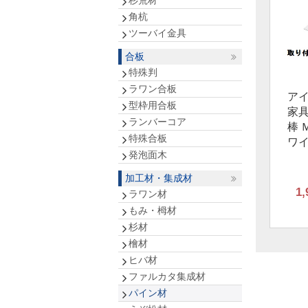
杉荒材
角杭
ツーバイ金具
合板
特殊判
ラワン合板
ア
型枠用合板
家
ランバーコア
棒 Ｍ
特殊合板
ワ
発泡面木
加工材・集成材
1,
ラワン材
もみ・栂材
杉材
檜材
ヒバ材
ファルカタ集成材
パイン材