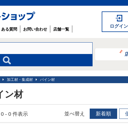
ログイン
くある質問
お問い合わせ
店舗一覧
加工材・集成材
パイン材
イン材
並べ替え
新着順
0 - 0 件表示