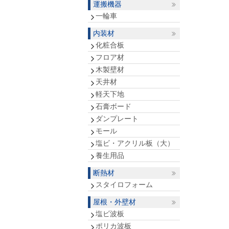
運搬機器
一輪車
内装材
化粧合板
フロア材
木製壁材
天井材
軽天下地
石膏ボード
ダンプレート
モール
塩ビ・アクリル板（大）
養生用品
断熱材
スタイロフォーム
屋根・外壁材
塩ビ波板
ポリカ波板