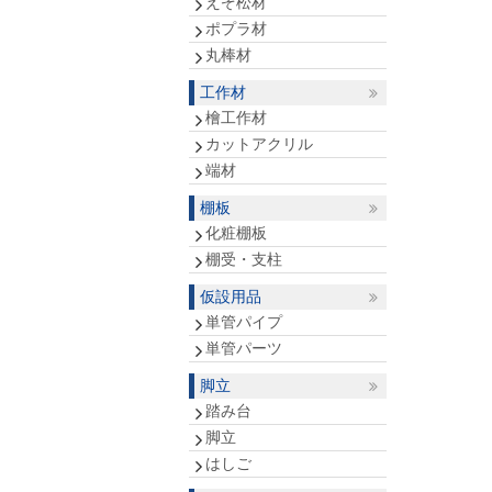
えぞ松材
ポプラ材
丸棒材
工作材
檜工作材
カットアクリル
端材
棚板
化粧棚板
棚受・支柱
仮設用品
単管パイプ
単管パーツ
脚立
踏み台
脚立
はしご