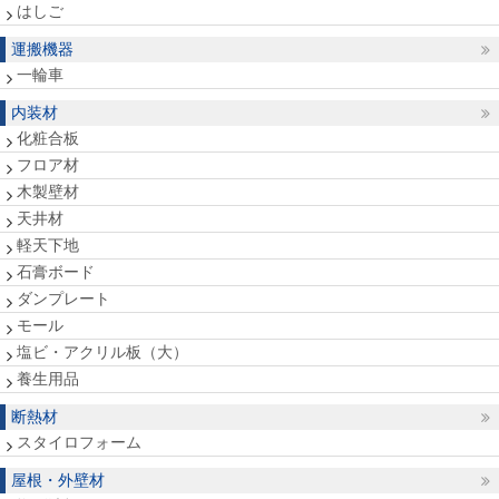
はしご
運搬機器
一輪車
内装材
化粧合板
フロア材
木製壁材
天井材
軽天下地
石膏ボード
ダンプレート
モール
塩ビ・アクリル板（大）
養生用品
断熱材
スタイロフォーム
屋根・外壁材