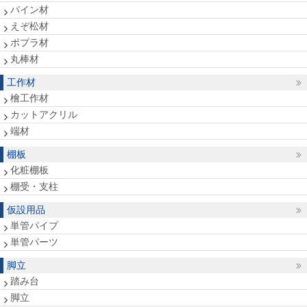
パイン材
えぞ松材
ポプラ材
丸棒材
工作材
檜工作材
カットアクリル
端材
棚板
化粧棚板
棚受・支柱
仮設用品
単管パイプ
単管パーツ
脚立
踏み台
脚立