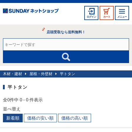
ログイン
カート
メニュー
店頭受取なら送料無料！
木材・建材
屋根・外壁材
平トタン
平トタン
全0件中 0 - 0 件表示
並べ替え
新着順
価格の安い順
価格の高い順