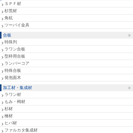
ＳＰＦ材
杉荒材
角杭
ツーバイ金具
合板
特殊判
ラワン合板
型枠用合板
ランバーコア
特殊合板
発泡面木
加工材・集成材
ラワン材
もみ・栂材
杉材
檜材
ヒバ材
ファルカタ集成材