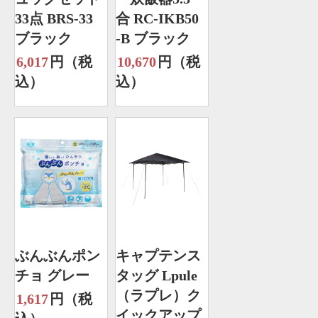
33点 BRS-33
合 RC-IKB50
ブラック
-B ブラック
6,017
円（税
10,670
円（税
込）
込）
ぶんぶんポン
キャプテンス
チョ グレー
タッグ Lpule
（ラプレ）ク
1,617
円（税
イックアップ