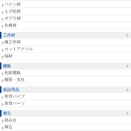
パイン材
えぞ松材
ポプラ材
丸棒材
工作材
檜工作材
カットアクリル
端材
棚板
化粧棚板
棚受・支柱
仮設用品
単管パイプ
単管パーツ
脚立
踏み台
脚立