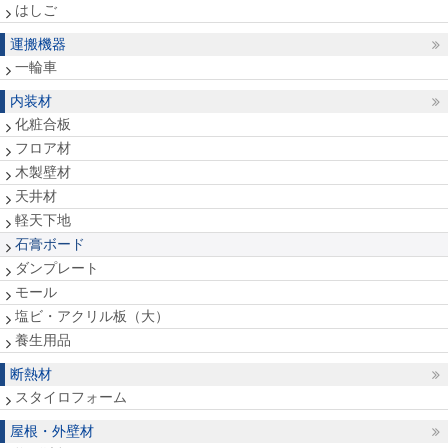
はしご
運搬機器
一輪車
内装材
化粧合板
フロア材
木製壁材
天井材
軽天下地
石膏ボード
ダンプレート
モール
塩ビ・アクリル板（大）
養生用品
断熱材
スタイロフォーム
屋根・外壁材