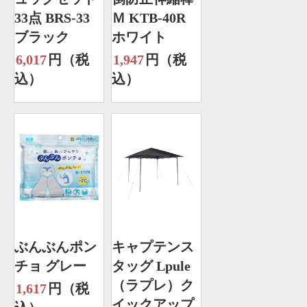
33点 BRS-33
Ｍ KTB-40R
ブラック
ホワイト
6,017
円（税
1,947
円（税
込）
込）
ぶんぶんポン
キャプテンス
チョ グレー
タッグ Lpule
（ラプレ）ク
1,617
円（税
イックアップ