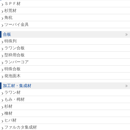
ＳＰＦ材
杉荒材
角杭
ツーバイ金具
合板
特殊判
ラワン合板
型枠用合板
ランバーコア
特殊合板
発泡面木
加工材・集成材
ラワン材
もみ・栂材
杉材
檜材
ヒバ材
ファルカタ集成材