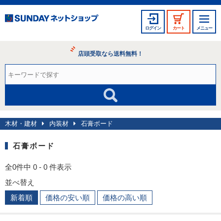
ログイン
カート
メニュー
店頭受取なら送料無料！
木材・建材
内装材
石膏ボード
石膏ボード
全0件中 0 - 0 件表示
並べ替え
新着順
価格の安い順
価格の高い順